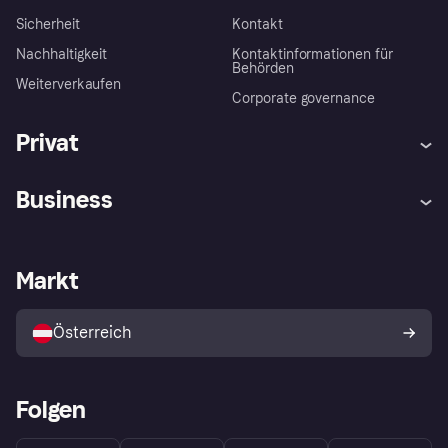
Sicherheit
Kontakt
Nachhaltigkeit
Kontaktinformationen für
Behörden
Weiterverkaufen
Corporate governance
Privat
Hilfe
Käuferschutzrichtlinien
Business
Einloggen
Beschwerden
Händlersupport
Entwicklerseite
Klarna App
Datenschutzeinstellungen
Händlerportal
Betriebsstatus
Markt
Shops entdecken
Dein Widerrufsrecht
Mit Klarna verkaufen
Plattformen und Partner
Österreich
Folgen