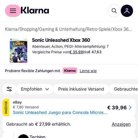
Für Shopper
Für Händler
Klarna
/
Shopping
/
Gaming & Unterhaltung
/
Retro-Spiele
/
Xbox 360-Spiele
Sonic Unleashed Xbox 360
Abenteuer, Action, PEGI-Altersempfehlung: 7
Vergleiche Preise von
€ 35,99
bis
€ 47,63
Probiere flexible Zahlungen mit
Lerne wie
Empfohlen
Preis inklusive Versand
Gebrauchte
eBay
ANZEIGE
€ 39,96
€ 7,80 Versand
Sonic Unleashed Juego para Consola Microsoft XBOX 360
Gebraucht ab 
€ 27,99
 erhältlich.
Anzeigen
Techinn