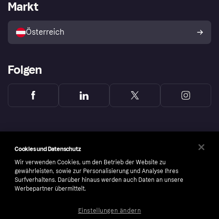
Händlerportal
Betriebsstatus
Markt
Shops entdecken
Dein Widerrufsrecht
Mit Klarna verkaufen
Plattformen und Partner
Österreich
Folgen
Cookies und Datenschutz
Wir verwenden Cookies, um den Betrieb der Website zu
gewährleisten, sowie zur Personalisierung und Analyse Ihres
Surfverhaltens. Darüber hinaus werden auch Daten an unsere
Werbepartner übermittelt.
Einstellungen ändern