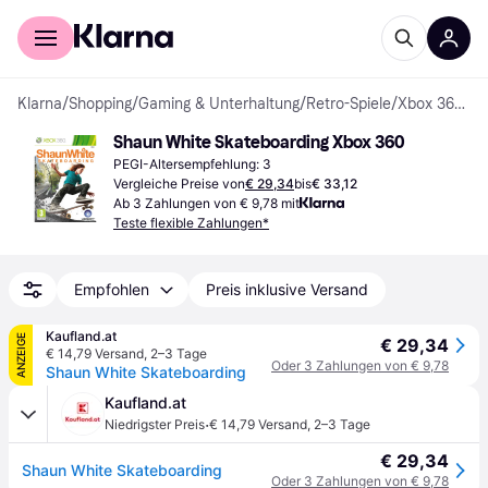
Für Shopper
Für Händler
Klarna
/
Shopping
/
Gaming & Unterhaltung
/
Retro-Spiele
/
Xbox 360-Spiele
Shaun White Skateboarding Xbox 360
PEGI-Altersempfehlung: 3
Vergleiche Preise von
€ 29,34
bis
€ 33,12
Ab 3 Zahlungen von € 9,78 mit
Teste flexible Zahlungen*
Empfohlen
Preis inklusive Versand
Kaufland.at
ANZEIGE
€ 29,34
€ 14,79 Versand
,
2–3 Tage
Oder 3 Zahlungen von € 9,78
Shaun White Skateboarding
Kaufland.at
·
Niedrigster Preis
€ 14,79 Versand
,
2–3 Tage
€ 29,34
Shaun White Skateboarding
Oder 3 Zahlungen von € 9,78