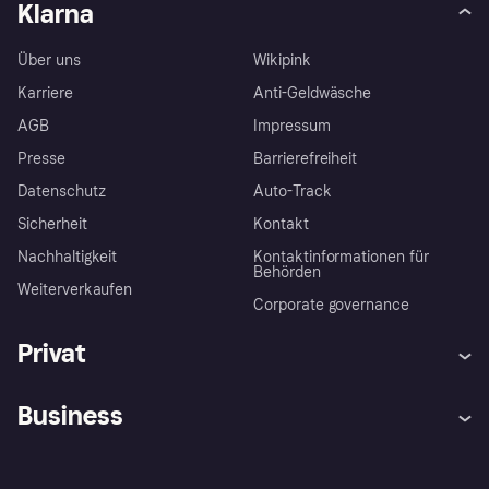
Klarna
Über uns
Wikipink
Karriere
Anti-Geldwäsche
AGB
Impressum
Presse
Barrierefreiheit
Datenschutz
Auto-Track
Sicherheit
Kontakt
Nachhaltigkeit
Kontaktinformationen für
Behörden
Weiterverkaufen
Corporate governance
Privat
Hilfe
Käuferschutzrichtlinien
Business
Einloggen
Beschwerden
Händlersupport
Entwicklerseite
Klarna App
Datenschutzeinstellungen