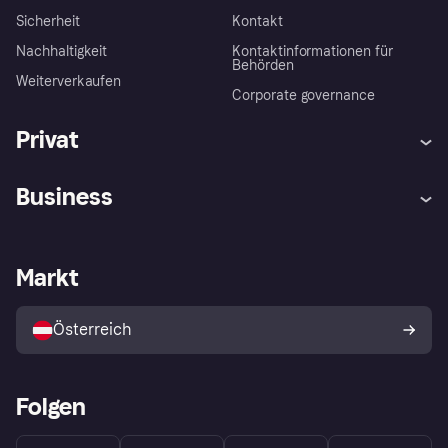
Sicherheit
Kontakt
Nachhaltigkeit
Kontaktinformationen für
Behörden
Weiterverkaufen
Corporate governance
Privat
Hilfe
Käuferschutzrichtlinien
Business
Einloggen
Beschwerden
Händlersupport
Entwicklerseite
Klarna App
Datenschutzeinstellungen
Händlerportal
Betriebsstatus
Markt
Shops entdecken
Dein Widerrufsrecht
Mit Klarna verkaufen
Plattformen und Partner
Österreich
Folgen