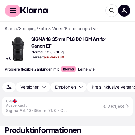
Für Shopper
Für Händler
Klarna
/
Shopping
/
Foto & Video
/
Kameraobjektive
SIGMA 18-35mm F1.8 DC HSM Art for 
Canon EF
Normal, ƒ/1.8, 810 g
Derzeit
ausverkauft
+
3
Probiere flexible Zahlungen mit
Lerne wie
Versionen
Empfohlen
Preis inklusive Versan
Cvp
Ausverkauft
€ 781,93
Sigma Art 18-35mm f/1.8 - Canon EF
Produktinformationen