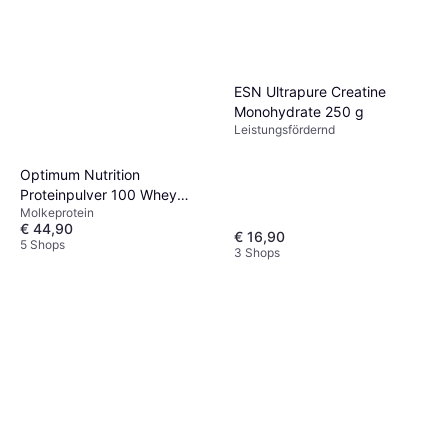
ESN Ultrapure Creatine
Monohydrate 250 g
Leistungsfördernd
Optimum Nutrition
Proteinpulver 100 Whey
Molkeprotein
Double Chocolat Gold
€ 44,90
Standard 775 g
€ 16,90
5 Shops
3 Shops