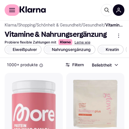
Für Shopper
Für Händler
Klarna
/
Shopping
/
Schönheit & Gesundheit
/
Gesundheit
/
Vitamine & Nahrungsergänzung
Vitamine & Nahrungsergänzung
Probiere flexible Zahlungen mit
Lerne wie
Eiweißpulver
Nahrungsergänzung
Kreatin
1000+ produkte
Filtern
Beliebtheit