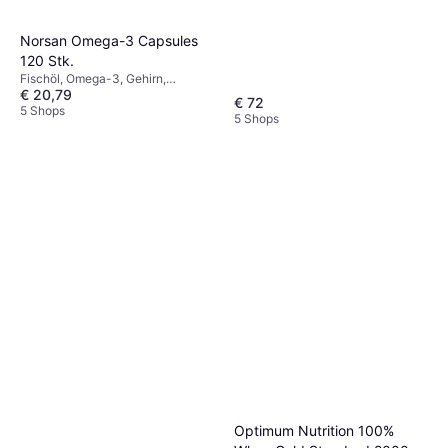
Norsan Omega-3 Capsules
120 Stk.
Fischöl, Omega-3, Gehirn,
€ 20,79
Schwangerschaft, Herz, Augen,
€ 72
Vitamin E
5 Shops
5 Shops
Optimum Nutrition 100%