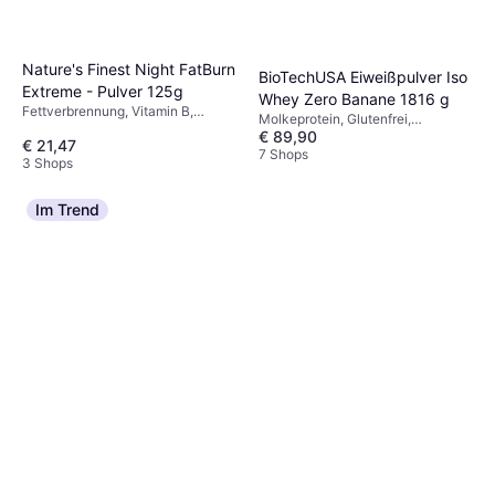
Nature's Finest Night FatBurn
BioTechUSA Eiweißpulver Iso
Extreme - Pulver 125g
Whey Zero Banane 1816 g
Fettverbrennung, Vitamin B,
Molkeprotein, Glutenfrei,
Antioxidantien, Zuckerfrei,
€ 89,90
Zuckerfrei, Laktosefrei
€ 21,47
Glutenfrei, Süßstoff,
7 Shops
3 Shops
Leistungsfördernd, Anregend,
Koffeinfrei
Im Trend