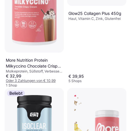
Glow25 Collagen Plus 450g
Haut, Vitamin C, Zink, Glutenfrei
More Nutrition Protein
Milkyccino Chocolate Crispy
Molkeprotein, Süßstoff, Verbessert
Cream 500g
€ 32,99
die Muskelfunktion
€ 39,95
Oder 3 Zahlungen von € 10,99
5 Shops
1 Shop
Beliebt