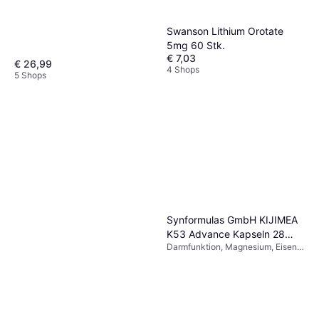
Swanson Lithium Orotate
5mg 60 Stk.
€ 7,03
€ 26,99
4 Shops
5 Shops
Synformulas GmbH KIJIMEA
K53 Advance Kapseln 28
Darmfunktion, Magnesium, Eisen,
Stk.
Kalzium