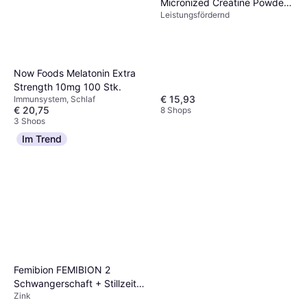
Micronized Creatine Powder
Leistungsfördernd
317g
Now Foods Melatonin Extra
Strength 10mg 100 Stk.
€ 15,93
Immunsystem, Schlaf
€ 20,75
8 Shops
3 Shops
Im Trend
Femibion FEMIBION 2
Schwangerschaft + Stillzeit
Zink
60 Stk.