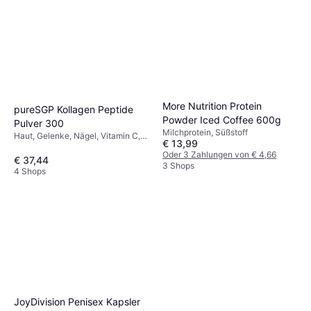
More Nutrition Protein
pureSGP Kollagen Peptide
Powder Iced Coffee 600g
Pulver 300
Milchprotein, Süßstoff
Haut, Gelenke, Nägel, Vitamin C,
€ 13,99
Vitamin D, Zink, Kupfer,
Oder 3 Zahlungen von € 4,66
Laktosefrei, Glutenfrei, Zuckerfrei
€ 37,44
3 Shops
4 Shops
JoyDivision Penisex Kapsler