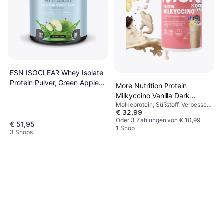
ESN ISOCLEAR Whey Isolate
Protein Pulver, Green Apple,
More Nutrition Protein
908
Milkyccino Vanilla Dark
Molkeprotein, Süßstoff, Verbessert
Cookie Dough 500g
€ 32,99
die Muskelfunktion
Oder 3 Zahlungen von € 10,99
€ 51,95
1 Shop
3 Shops