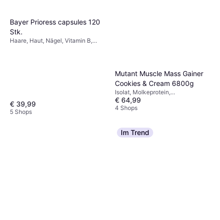
Bayer Prioress capsules 120
Stk.
Haare, Haut, Nägel, Vitamin B,
Kieselerde, Eisen, Kalzium,
Magnesium, Natrium, Glutenfrei
Mutant Muscle Mass Gainer
Cookies & Cream 6800g
Isolat, Molkeprotein,
€ 64,99
Kaseinprotein, Mischprotein,
€ 39,99
Milchprotein, Vitamin A, Vitamin C,
4 Shops
5 Shops
Eisen, Kalium, Kalzium, Natrium,
Süßstoff, Erholungsfördernd,
Anregend, Leistungsfördernd,
Im Trend
Verbessert die Muskelfunktion