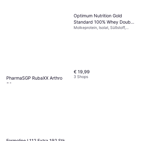
Optimum Nutrition Gold
Standard 100% Whey Double
Molkeprotein, Isolat, Süßstoff,
Rich Chocolate 450g
Verbessert die Muskelfunktion
€ 19,99
3 Shops
PharmaSGP RubaXX Arthro
50
€ 38,99
1 Shop
Formoline L112 Extra 192 Stk.