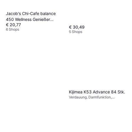
Jacob's Chi-Cafe balance
450 Wellness Genießer
€ 20,77
Kaffee Guarana Reishi-Pilz
€ 30,49
6 Shops
Ginseng
5 Shops
Kijimea K53 Advance 84 Stk.
Verdauung, Darmfunktion,
Magnesium, Kalzium, Kieselerde,
Glutenfrei, Laktosefrei, Süßstoff