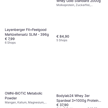
Whey Gold Standard 2000g
Molkeprotein, Zuckerfrei,
Verbessert die Muskelfunktion,
Erholungsfördernd
Layenberger Fit+Feelgood
Mahlzeitersatz SLIM - 396g
€ 84,90
€ 7,99
5 Shops
6 Shops
OMNi-BiOTiC Metabolic
Bodylab24 Whey 3er
Powder
Spardeal 3x1000g Protein
Mangan, Kalium, Magnesium,
€ 37,90
Powerpack
Chlorid, Glutenfrei