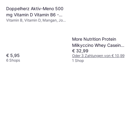
Doppelherz Aktiv-Meno 500
mg Vitamin D Vitamin B6 -
Vitamin B, Vitamin D, Mangan, Jod,
0.2 kg
Magnesium, Selen, Eisen, Kupfer,
Zink
More Nutrition Protein
Milkyccino Whey Casein
€ 32,99
Proteinpulver
€ 5,95
Oder 3 Zahlungen von € 10,99
6 Shops
1 Shop