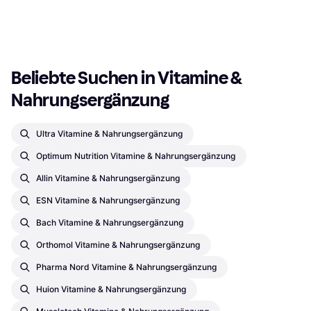
€ 38,89
Erholungsfördernd, Glutenfrei
3 Shops
1 Shop
1
2
3
...
260
...
516
Beliebte Suchen in Vitamine & 
Nahrungsergänzung
Ultra Vitamine & Nahrungsergänzung
Optimum Nutrition Vitamine & Nahrungsergänzung
Allin Vitamine & Nahrungsergänzung
ESN Vitamine & Nahrungsergänzung
Bach Vitamine & Nahrungsergänzung
Orthomol Vitamine & Nahrungsergänzung
Pharma Nord Vitamine & Nahrungsergänzung
Huion Vitamine & Nahrungsergänzung