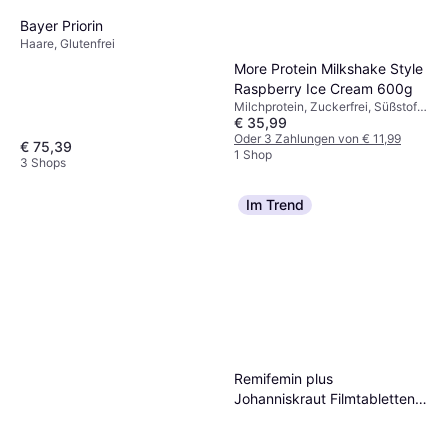
Bayer Priorin
Haare, Glutenfrei
More Protein Milkshake Style
Raspberry Ice Cream 600g
Milchprotein, Zuckerfrei, Süßstoff,
€ 35,99
Verbessert die Muskelfunktion
Oder 3 Zahlungen von € 11,99
€ 75,39
1 Shop
3 Shops
Im Trend
Remifemin plus
Johanniskraut Filmtabletten
100