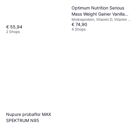
Optimum Nutrition Serious
Mass Weight Gainer Vanilla
Molkeprotein, Vitamin D, Vitamin E,
5.44kg
€ 74,90
Vitamin C, Vitamin B, Zink,
€ 55,94
Natrium, Jod, Eisen, Kalzium,
4 Shops
2 Shops
Kalium, Kupfer, Chrom,
Magnesium, Mangan, Selen,
Verbessert die Muskelfunktion,
Leistungsfördernd
Nupure probaflor MAX
SPEKTRUM N95