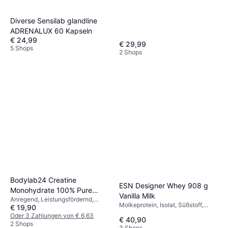
Diverse Sensilab glandline
ADRENALUX 60 Kapseln
€ 24,99
€ 29,99
5 Shops
2 Shops
Bodylab24 Creatine
ESN Designer Whey 908 g
Monohydrate 100% Pure
Vanilla Milk
Anregend, Leistungsfördernd,
Powder 1000g
Molkeprotein, Isolat, Süßstoff,
€ 19,90
Verbessert die Muskelfunktion
Verbessert die Muskelfunktion,
Oder 3 Zahlungen von € 6,63
€ 40,90
Erholungsfördernd
2 Shops
3 Shops