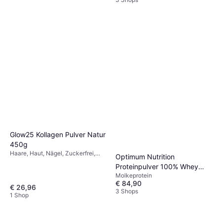
Glow25 Kollagen Pulver Natur
450g
Haare, Haut, Nägel, Zuckerfrei,
Optimum Nutrition
Glutenfrei
Proteinpulver 100% Whey
Molkeprotein
Gold Standard 2 04 kg
€ 84,90
€ 26,96
3 Shops
1 Shop