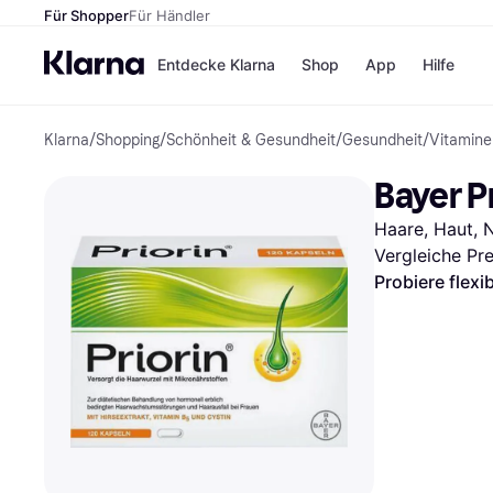
Für Shopper
Für Händler
Entdecke Klarna
Shop
App
Hilfe
Klarna
/
Shopping
/
Schönheit & Gesundheit
/
Gesundheit
/
Vitamine
Zahlungsmethoden
Shops
Zahlungsmethoden
MediaM
Bayer P
Sofort bezahlen
H&M
Bezahle in 3
Temu
Haare, Haut, N
Teilzahlungen
Kauflan
Bezahle in bis zu 30
Samsu
Vergleiche Pr
Tagen
Probiere flexi
Ratenzahlung
Alle Shops