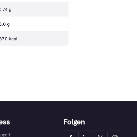
0.74 g
5.0 g
37.0 kcal
ess
Folgen
pport