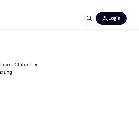
Login
Weitere Informationen
sstattung
M
Was ist Klarna?
rium, Glutenfrei
nzung
tegorien