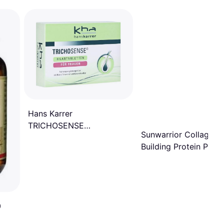
Hans Karrer
TRICHOSENSE
Sunwarrior Collagen
Haartabletten
Building Protein Pept
Natural 500g
0