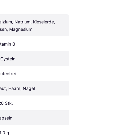
alzium, Natrium, Kieselerde, 
isen, Magnesium
itamin B
-Cystein
lutenfrei
aut, Haare, Nägel
20 Stk.
apseln
6.0 g