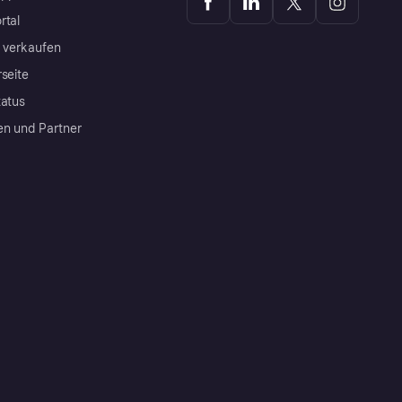
rtal
a verkaufen
rseite
tatus
en und Partner