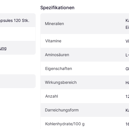
Spezifikationen
apsules 120 Stk.
K
Mineralien
E
Vitamine
V
ung
Aminosäuren
L
Eigen­schaften
G
Wirkungsbereich
H
Anzahl
1
Darreichungsform
K
Kohlenhydrate/100 g
1