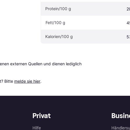
Protein/100 g
2
Fett/100 g
4
Kalorien/100 g 
5
en externen Quellen und dienen lediglich 
? Bitte 
melde sie hier
.
Privat
Busin
Hilfe
Händlersu