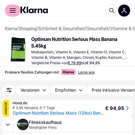
Für Shopper
Für Händler
Klarna
/
Shopping
/
Schönheit & Gesundheit
/
Gesundheit
/
Vitamine & 
Optimum Nutrition Serious Mass Banana 
5.45kg
Molkeprotein, Vitamin K, Vitamin E, Vitamin D, Vitamin C, 
Vitamin B, Vitamin A, Mangan, Chrom, Kupfer, Kalzium, 
Eisen, Jod, Zink, Magnesium, Selen, Verbessert die 
Vergleiche Preise von
€ 79,99
bis
€ 94,95
Muskelfunktion
Probiere flexible Zahlungen mit
Lerne wie
Versionen
Empfohlen
Preis inklusive Versan
Hood.de
ANZEIGE
€ 94,95
€ 5,95 Versand
,
5–7 Tage
Optimum Nutrition Serious Mass (12lbs) Banana
Fitnesskaufhaus
Niedrigster Preis