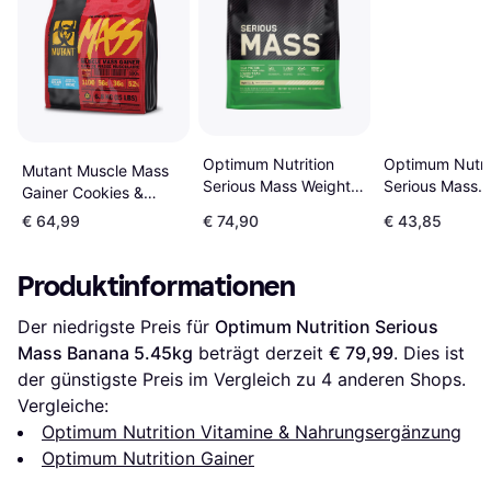
Optimum Nutrition
Optimum Nutri
Mutant Muscle Mass
Serious Mass Weight
Serious Mass
Gainer Cookies &
Gainer Vanilla 5.44kg
Chocolate 2.7
Cream 6800g
€ 64,99
€ 74,90
€ 43,85
Produktinformationen
Der niedrigste Preis für 
Optimum Nutrition Serious 
Mass Banana 5.45kg
 beträgt derzeit 
€ 79,99
. Dies ist 
der günstigste Preis im Vergleich zu 
4
 anderen Shops.
Vergleiche:
Optimum Nutrition Vitamine & Nahrungsergänzung
Optimum Nutrition Gainer