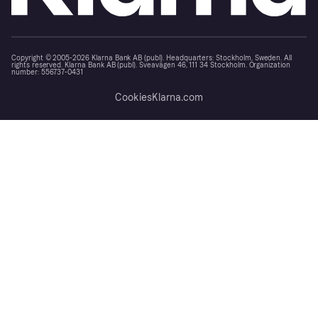
Copyright © 2005-2026 Klarna Bank AB (publ). Headquarters: Stockholm, Sweden. All
rights reserved. Klarna Bank AB (publ). Sveavägen 46, 111 34 Stockholm. Organization
number: 556737-0431
Cookies
Klarna.com