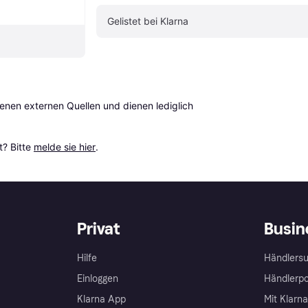
Gelistet bei Klarna
en externen Quellen und dienen lediglich 
? Bitte 
melde sie hier
.
Privat
Busin
Hilfe
Händlersu
Einloggen
Händlerpo
Klarna App
Mit Klarn