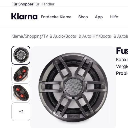
Für Shopper
Für Händler
Entdecke Klarna
Shop
App
Hilfe
Klarna
/
Shopping
/
TV & Audio
/
Boots- & Auto-Hifi
/
Boots- & Autol
Zahlungsmethoden
Shops
Zahlungsmethoden
MediaM
Fus
Sofort bezahlen
H&M
Bezahle in 3
Temu
Koaxi
Teilzahlungen
Kauflan
Bezahle in bis zu 30
Samsu
Vergl
Tagen
Probi
Ratenzahlung
Alle Shops
+2