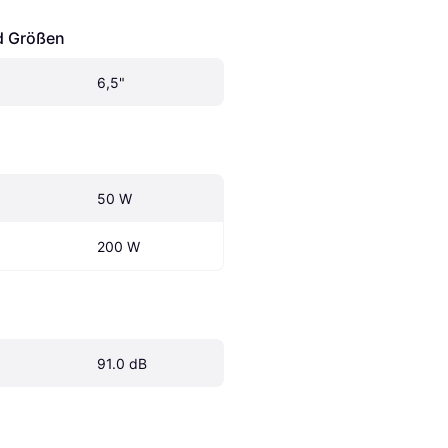
d Größen
6,5"
50 W
200 W
91.0 dB