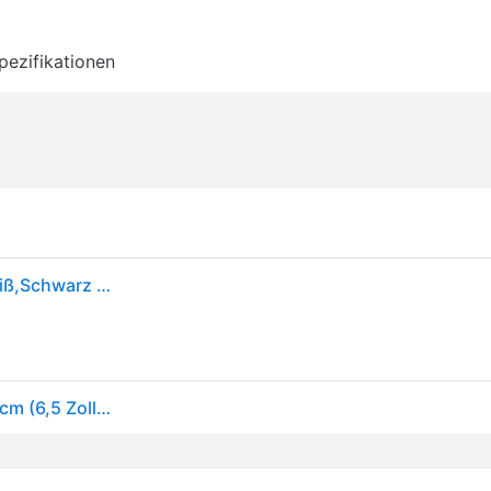
pezifikationen
Fusion Xs-fl65spgw Sport Marine 6.5´´ Speaker Weiß,Schwarz 200 Watts
Garmin Fusion XS Series Marine-Lautsprecher, 16,5 cm (6,5 Zoll), 200 Watt, Sport mit RGB, Marke, Grau, Weiß