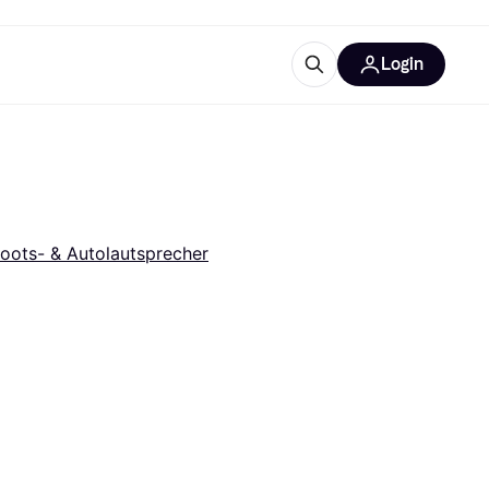
Login
Weitere Informationen
sstattung
M
Was ist Klarna?
oots- & Autolautsprecher
tegorien