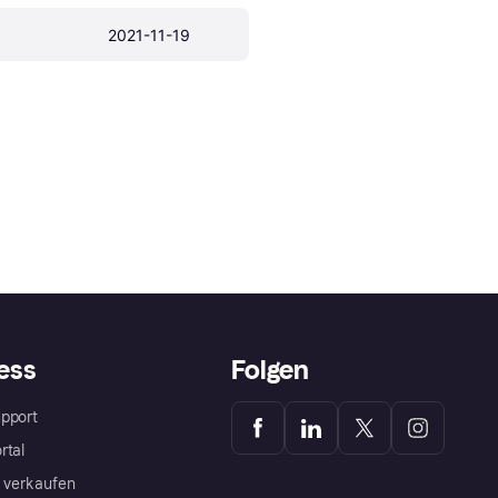
2021-11-19
ess
Folgen
pport
rtal
a verkaufen