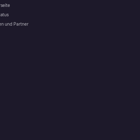
rseite
tatus
en und Partner