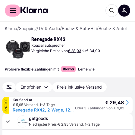
Für Shopper
Für Händler
Klarna
/
Shopping
/
TV & Audio
/
Boots- & Auto-Hifi
/
Boots- & Autolautsprecher
Renegade RX42
Koaxiallautsprecher
Vergleiche Preise von
€ 28,03
bis
€ 34,90
Probiere flexible Zahlungen mit
Lerne wie
Empfohlen
Preis inklusive Versand
Kaufland.at
ANZEIGE
€ 29,48
€ 5,95 Versand
,
1–3 Tage
Oder 3 Zahlungen von € 9,82
Renegade RX42, 2-Wege, 120 W, 60 W, 4 Ohm, 80 - 20000 Hz, 9,4 cm
getgoods
·
Niedrigster Preis
€ 2,95 Versand
,
1–2 Tage