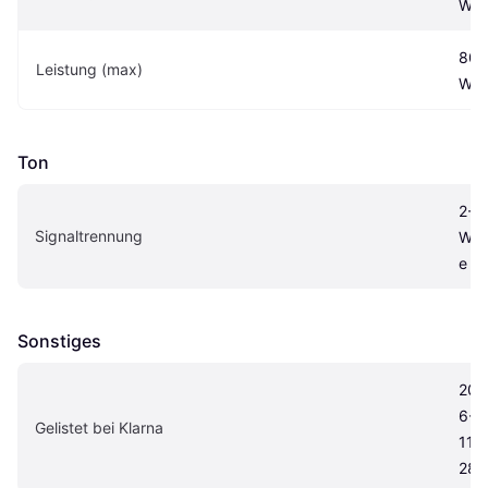
W
80 
Leistung (max)
W
Ton
2-
Signaltrennung
We
e
Sonstiges
201
6-
Gelistet bei Klarna
11-
28