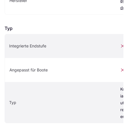
Hersteller
ega
de
Typ
Integrierte Endstufe
e
Angepasst für Boote
e
Koa
ialla
Typ
uts
rec
er