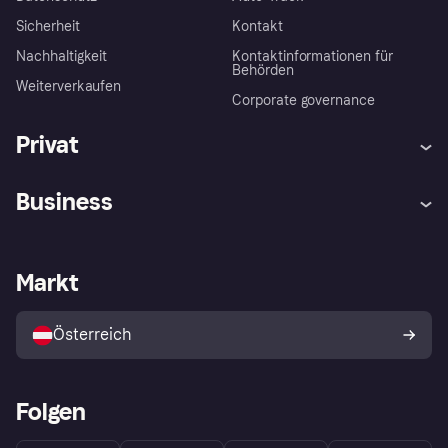
Sicherheit
Kontakt
Nachhaltigkeit
Kontaktinformationen für
Behörden
Weiterverkaufen
Corporate governance
Privat
Hilfe
Käuferschutzrichtlinien
Business
Einloggen
Beschwerden
Händlersupport
Entwicklerseite
Klarna App
Datenschutzeinstellungen
Händlerportal
Betriebsstatus
Markt
Shops entdecken
Dein Widerrufsrecht
Mit Klarna verkaufen
Plattformen und Partner
Österreich
Folgen