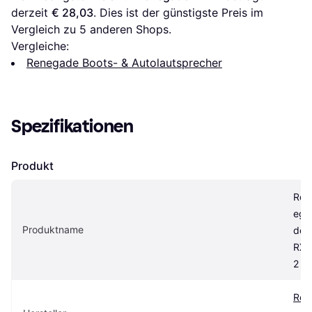
derzeit 
€ 28,03
. Dies ist der günstigste Preis im 
Vergleich zu 
5
 anderen Shops.
Vergleiche:
Renegade Boots- & Autolautsprecher
Spezifikationen
Produkt
Ren
ega
Produktname
de 
RX4
2
Ren