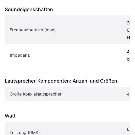
Soundeigen­schaften
200
Frequenzbereich (max)
00 
Hz
4.0 
Impedanz
oh
Lautsprecher-Komponenten: Anzahl und Größen
Größe Koaxiallautsprecher
4"
Watt
60 
Leistung (RMS)