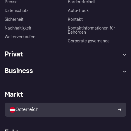
Presse
Barrierefreiheit
Datenschutz
Auto-Track
Sicherheit
Kontakt
Nachhaltigkeit
Kontaktinformationen für
Behörden
Weiterverkaufen
Corporate governance
Privat
Hilfe
Käuferschutzrichtlinien
Business
Einloggen
Beschwerden
Händlersupport
Entwicklerseite
Klarna App
Datenschutzeinstellungen
Händlerportal
Betriebsstatus
Markt
Shops entdecken
Dein Widerrufsrecht
Mit Klarna verkaufen
Plattformen und Partner
Österreich