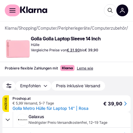
Für Shopper
Für Händler
Klarna
/
Shopping
/
Computer
/
Peripheriegeräte
/
Computerzubehör
/
Hüll
Golla Golla Laptop Sleeve 14 Inch
Hülle
Vergleiche Preise von
€ 31,90
bis
€ 39,90
Probiere flexible Zahlungen mit
Lerne wie
Empfohlen
Preis inklusive Versand
Proshop.at
ANZEIGE
€ 39,90
€ 5,99 Versand
,
5–7 Tage
Golla Metro Hülle für Laptop 14" | Rosa
Galaxus
·
Niedrigster Preis
Versandkostenfrei
,
12–19 Tage