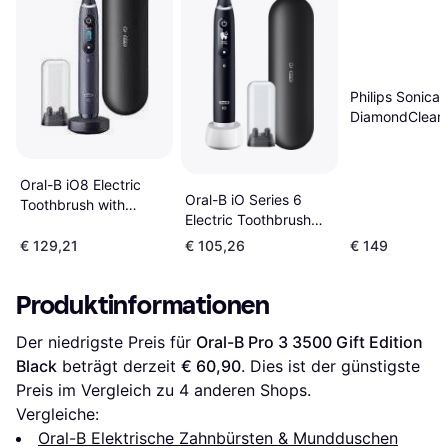
Philips Sonicar
DiamondClean
HX9911 Black
Oral-B iO8 Electric
Oral-B iO Series 6
Toothbrush with
Electric Toothbrush
Travel Case Black
Black
€ 129,21
€ 105,26
€ 149
Produktinformationen
Der niedrigste Preis für 
Oral-B Pro 3 3500 Gift Edition 
Black
 beträgt derzeit 
€ 60,90
. Dies ist der günstigste 
Preis im Vergleich zu 
4
 anderen Shops.
Vergleiche:
Oral-B Elektrische Zahnbürsten & Mundduschen