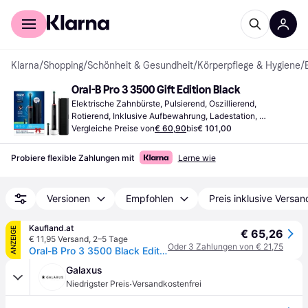
Für Shopper
Für Händler
Klarna
/
Shopping
/
Schönheit & Gesundheit
/
Körperpflege & Hygiene
/
Oral-B Pro 3 3500 Gift Edition Black
Elektrische Zahnbürste, Pulsierend, Oszillierend, 
Rotierend, Inklusive Aufbewahrung, Ladestation, 
Drucksensor, 2-Minuten-Timer
Vergleiche Preise von
€ 60,90
bis
€ 101,00
Probiere flexible Zahlungen mit
Lerne wie
Versionen
Empfohlen
Preis inklusive Versan
Kaufland.at
ANZEIGE
€ 65,26
€ 11,95 Versand
,
2–5 Tage
Oder 3 Zahlungen von € 21,75
Oral-B Pro 3 3500 Black Edition +Reise-Etui JAS22
Galaxus
·
Niedrigster Preis
Versandkostenfrei