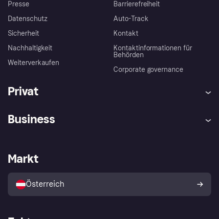
Presse
Barrierefreiheit
Datenschutz
Auto-Track
Sicherheit
Kontakt
Nachhaltigkeit
Kontaktinformationen für
Behörden
Weiterverkaufen
Corporate governance
Privat
Hilfe
Käuferschutzrichtlinien
Business
Einloggen
Beschwerden
Händlersupport
Entwicklerseite
Klarna App
Datenschutzeinstellungen
Händlerportal
Betriebsstatus
Markt
Shops entdecken
Dein Widerrufsrecht
Mit Klarna verkaufen
Plattformen und Partner
Österreich