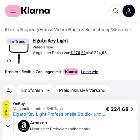
Für Shopper
Für Händler
Klarna
/
Shopping
/
Foto & Video
/
Studio & Beleuchtung
/
Studiobeleuchtung
Elgato Key Light
Im Trend
Videolampe
Vergleiche Preise von
€ 176,52
bis
€ 224,68
+
3
Probiere flexible Zahlungen mit
Lerne wie
Empfohlen
Preis inklusive Versand
OnBuy
ANZEIGE
€ 224,68
Versandkostenfrei
,
3–5 Tage
Elgato Key Light Professionelle Studio- und Streamingbeleuchtung (10GAK9901) 45 W LED Schwarz
Amazon
·
Niedrigster Preis
Versandkostenfrei