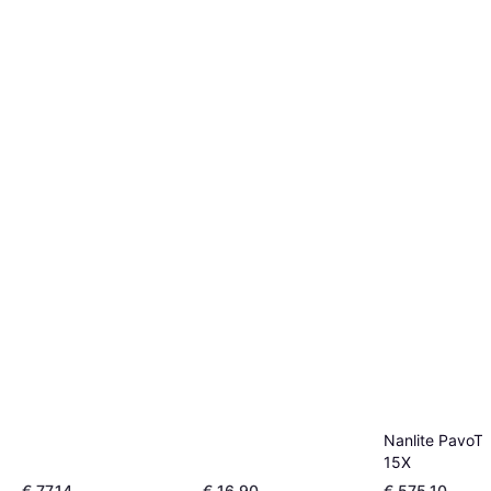
Nanlite PavoTu
15X
€ 77,14
€ 16,90
€ 575,10