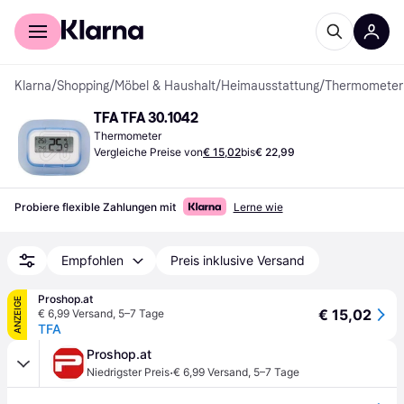
Für Shopper
Für Händler
Klarna
/
Shopping
/
Möbel & Haushalt
/
Heimausstattung
/
Thermometer 
TFA TFA 30.1042
Thermometer
Vergleiche Preise von
€ 15,02
bis
€ 22,99
Probiere flexible Zahlungen mit
Lerne wie
Empfohlen
Preis inklusive Versand
Proshop.at
ANZEIGE
€ 15,02
€ 6,99 Versand
,
5–7 Tage
TFA
Proshop.at
·
Niedrigster Preis
€ 6,99 Versand
,
5–7 Tage