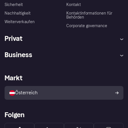
Sicherheit
Kontakt
Nachhaltigkeit
Kontaktinformationen für
Behörden
Weiterverkaufen
Corporate governance
Privat
Hilfe
Käuferschutzrichtlinien
Business
Einloggen
Beschwerden
Händlersupport
Entwicklerseite
Klarna App
Datenschutzeinstellungen
Händlerportal
Betriebsstatus
Markt
Shops entdecken
Dein Widerrufsrecht
Mit Klarna verkaufen
Plattformen und Partner
Österreich
Folgen