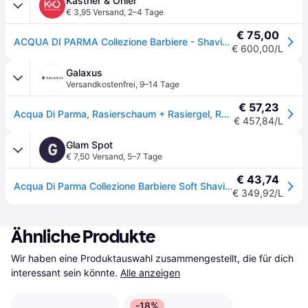
Kastner & Öhler
€ 3,95 Versand
,
2–4 Tage
€ 75,00
ACQUA DI PARMA Collezione Barbiere - Shaving Cream für den Pinsel 125g - keine Farbe - EG
€ 600,00/L
Galaxus
Versandkostenfrei
,
9–14 Tage
€ 57,23
Acqua Di Parma, Rasierschaum + Rasiergel, Rasiercreme (125ml, Rasiercreme)
€ 457,84/L
Glam Spot
G
€ 7,50 Versand
,
5–7 Tage
€ 43,74
Acqua Di Parma Collezione Barbiere Soft Shaving Cream For Brush 125g
€ 349,92/L
Ähnliche Produkte
Wir haben eine Produktauswahl zusammengestellt, die für dich 
interessant sein könnte.
Alle anzeigen
-18%