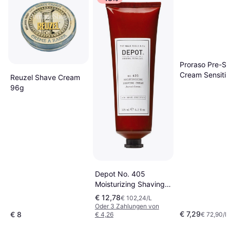
Proraso Pre-S
Cream Sensitiv
Reuzel Shave Cream
100ml
96g
Depot No. 405
Moisturizing Shaving
Cream 125ml
€ 12,78
€ 102,24/L
Oder 3 Zahlungen von
€ 7,29
€ 8
€ 4,26
€ 72,90/L