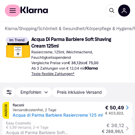
Für Shopper
Für Händler
Klarna
/
Shopping
/
Schönheit & Gesundheit
/
Körperpflege & Hygiene
/
Acqua Di Parma Barbiere Soft Shaving 
Im Trend
Cream 125ml
Rasiercreme, 125ml, Weichmachend, 
Feuchtigkeitsspendend
Vergleiche Preise von
€ 36,12
bis
€ 75,00
Ab 3 Zahlungen von € 12,04 mit
Teste flexible Zahlungen*
Empfohlen
Preis inklusive Versand
flaconi
ANZEIGE
€ 50,49
Versandkostenfrei
,
2 Tage
€ 403,92/L
Acqua di Parma Barbiere Rasiercreme 125 ml
Easy Cosmetic
€ 36,12
€ 5,99 Versand
,
2–4 Tage
€ 288,96/L
Acqua di Parma Barbiere Soft Shaving Cream for Brush 125 g