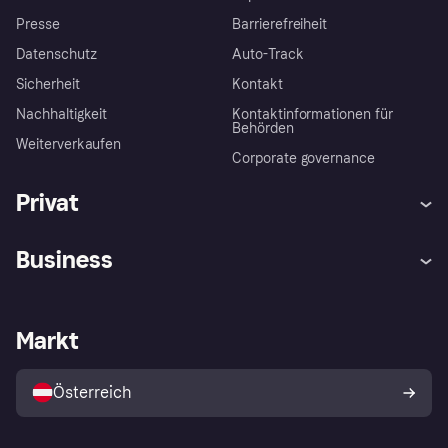
Presse
Barrierefreiheit
Datenschutz
Auto-Track
Sicherheit
Kontakt
Nachhaltigkeit
Kontaktinformationen für
Behörden
Weiterverkaufen
Corporate governance
Privat
Hilfe
Käuferschutzrichtlinien
Business
Einloggen
Beschwerden
Händlersupport
Entwicklerseite
Klarna App
Datenschutzeinstellungen
Händlerportal
Betriebsstatus
Markt
Shops entdecken
Dein Widerrufsrecht
Mit Klarna verkaufen
Plattformen und Partner
Österreich