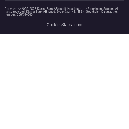
Copyright © 2005-2026 Klarna Bank AB (publ). Headquarters: Stockholm, Sweden. All
rights reserved. Klarna Bank AB (publ). Sveavägen 46, 111 34 Stockholm. Organization
number: 556737-0431
Cookies
Klarna.com