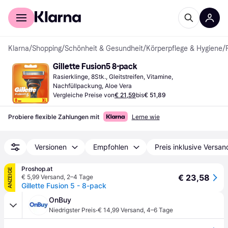
Für Shopper
Für Händler
Klarna
/
Shopping
/
Schönheit & Gesundheit
/
Körperpflege & Hygiene
/
Gillette Fusion5 8-pack
Rasierklinge, 8Stk., Gleitstreifen, Vitamine, 
Nachfüllpackung, Aloe Vera
Vergleiche Preise von
€ 21,59
bis
€ 51,89
Probiere flexible Zahlungen mit
Lerne wie
Versionen
Empfohlen
Preis inklusive Versan
Proshop.at
ANZEIGE
€ 23,58
€ 5,99 Versand
,
2–4 Tage
Gillette Fusion 5 - 8-pack
OnBuy
·
Niedrigster Preis
€ 14,99 Versand
,
4–6 Tage