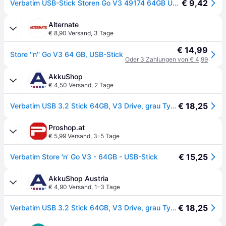
€ 9,42
Verbatim USB-Stick Storen Go V3 49174 64GB USB3.0 schwarz/grau 183237800
Alternate
€ 8,90 Versand
,
3 Tage
€ 14,99
Store ''n'' Go V3 64 GB, USB-Stick
Oder 3 Zahlungen von € 4,99
AkkuShop
€ 4,50 Versand
,
2 Tage
€ 18,25
Verbatim USB 3.2 Stick 64GB, V3 Drive, grau Typ-A, (R) 80MB/s, (W) 25MB/s, Retail-Blister
Proshop.at
€ 5,99 Versand
,
3–5 Tage
€ 15,25
Verbatim Store 'n' Go V3 - 64GB - USB-Stick
AkkuShop Austria
€ 4,90 Versand
,
1–3 Tage
€ 18,25
Verbatim USB 3.2 Stick 64GB, V3 Drive, grau Typ-A, (R) 80MB/s, (W) 25MB/s, Retail-Blister