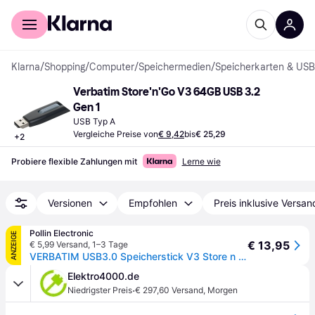
Für Shopper
Für Händler
Klarna
/
Shopping
/
Computer
/
Speichermedien
/
Speicherkarten & USB
Verbatim Store'n'Go V3 64GB USB 3.2 
Gen 1
USB Typ A
Vergleiche Preise von
€ 9,42
bis
€ 25,29
+
2
Probiere flexible Zahlungen mit
Lerne wie
Versionen
Empfohlen
Preis inklusive Versan
Pollin Electronic
ANZEIGE
€ 13,95
€ 5,99 Versand
,
1–3 Tage
VERBATIM USB3.0 Speicherstick V3 Store n Go, 64 GB
Elektro4000.de
·
Niedrigster Preis
€ 297,60 Versand
,
Morgen