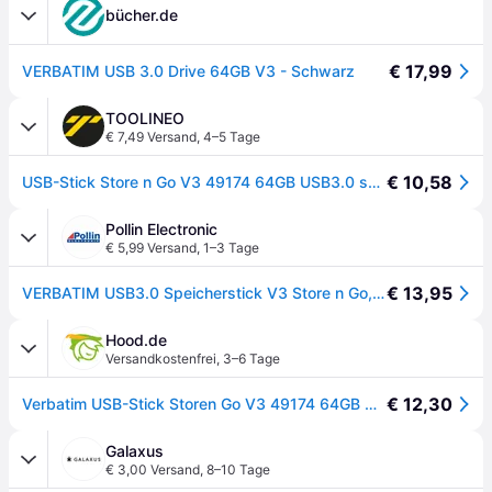
bücher.de
€ 17,99
VERBATIM USB 3.0 Drive 64GB V3 - Schwarz
TOOLINEO
€ 7,49 Versand
,
4–5 Tage
€ 10,58
USB-Stick Store n Go V3 49174 64GB USB3.0 schwarz/grau - grau/schwarz
Pollin Electronic
€ 5,99 Versand
,
1–3 Tage
€ 13,95
VERBATIM USB3.0 Speicherstick V3 Store n Go, 64 GB
Hood.de
Versandkostenfrei
,
3–6 Tage
€ 12,30
Verbatim USB-Stick Storen Go V3 49174 64GB USB3.0 schwarz/grau
Galaxus
€ 3,00 Versand
,
8–10 Tage