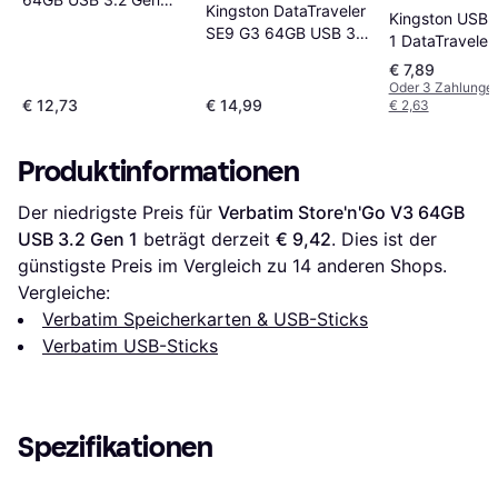
Kingston DataTraveler
Kingston USB 
1/USB-C
SE9 G3 64GB USB 3.2
1 DataTraveler
Gen 1
M 64GB
€ 7,89
Oder 3 Zahlunge
€ 12,73
€ 14,99
€ 2,63
Produktinformationen
Der niedrigste Preis für 
Verbatim Store'n'Go V3 64GB 
USB 3.2 Gen 1
 beträgt derzeit 
€ 9,42
. Dies ist der 
günstigste Preis im Vergleich zu 
14
 anderen Shops.
Vergleiche:
Verbatim Speicherkarten & USB-Sticks
Verbatim USB-Sticks
Spezifikationen