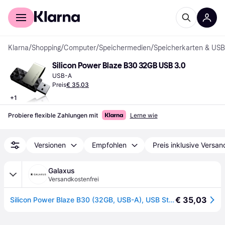
Für Shopper
Für Händler
Klarna
/
Shopping
/
Computer
/
Speichermedien
/
Speicherkarten & USB
Silicon Power Blaze B30 32GB USB 3.0
USB-A
Preis
€ 35,03
+
1
Probiere flexible Zahlungen mit
Lerne wie
Versionen
Empfohlen
Preis inklusive Versan
Galaxus
Versandkostenfrei
€ 35,03
Silicon Power Blaze B30 (32GB, USB-A), USB Stick, Schwarz, Grau