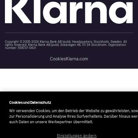
Copyright © 2005-2026 Klarna Bank AB (publ). Headquarters: Stockholm, Sweden. All
rights reserved. Klarna Bank AB (publ). Sveavägen 46, 111 34 Stockholm. Organization
number: 556737-0431
Cookies
Klarna.com
Cookies und Datenschutz
Wir verwenden Cookies, um den Betrieb der Website zu gewährleisten, sow
zur Personalisierung und Analyse Ihres Surfverhaltens. Darüber hinaus we
auch Daten an unsere Werbepartner übermittelt.
Einstellungen ändern