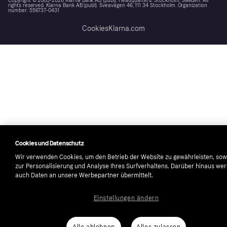
Copyright © 2005-2026 Klarna Bank AB (publ). Headquarters: Stockholm, Sweden. All
rights reserved. Klarna Bank AB (publ). Sveavägen 46, 111 34 Stockholm. Organization
number: 556737-0431
Cookies
Klarna.com
Cookies und Datenschutz
Wir verwenden Cookies, um den Betrieb der Website zu gewährleisten, sow
zur Personalisierung und Analyse Ihres Surfverhaltens. Darüber hinaus we
auch Daten an unsere Werbepartner übermittelt.
Einstellungen ändern