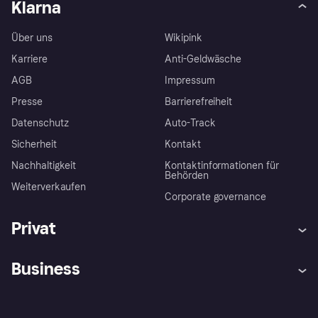
Klarna
Über uns
Wikipink
Karriere
Anti-Geldwäsche
AGB
Impressum
Presse
Barrierefreiheit
Datenschutz
Auto-Track
Sicherheit
Kontakt
Nachhaltigkeit
Kontaktinformationen für
Behörden
Weiterverkaufen
Corporate governance
Privat
Hilfe
Käuferschutzrichtlinien
Business
Einloggen
Beschwerden
Händlersupport
Entwicklerseite
Klarna App
Datenschutzeinstellungen