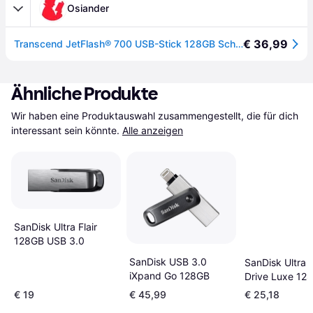
Osiander
€ 36,99
Transcend JetFlash® 700 USB-Stick 128GB Schwarz TS128GJF700 USB-A (USB 3.2 Gen 1)
Ähnliche Produkte
Wir haben eine Produktauswahl zusammengestellt, die für dich 
interessant sein könnte.
Alle anzeigen
SanDisk Ultra Flair
128GB USB 3.0
SanDisk USB 3.0
SanDisk Ultra 
iXpand Go 128GB
Drive Luxe 12
USB 3.1 Type 
€ 19
€ 45,99
€ 25,18