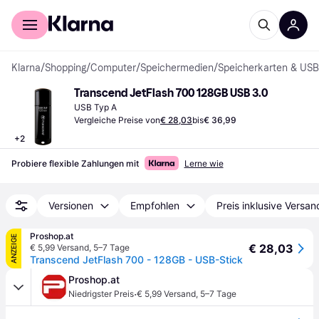
Für Shopper
Für Händler
Klarna
/
Shopping
/
Computer
/
Speichermedien
/
Speicherkarten & USB
Transcend JetFlash 700 128GB USB 3.0
USB Typ A
Vergleiche Preise von
€ 28,03
bis
€ 36,99
+
2
Probiere flexible Zahlungen mit
Lerne wie
Versionen
Empfohlen
Preis inklusive Versan
Proshop.at
ANZEIGE
€ 28,03
€ 5,99 Versand
,
5–7 Tage
Transcend JetFlash 700 - 128GB - USB-Stick
Proshop.at
·
Niedrigster Preis
€ 5,99 Versand
,
5–7 Tage