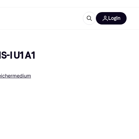
Login
Weitere Informationen
sstattung
M
Was ist Klarna?
-I U1 A1 
eichermedium
tegorien