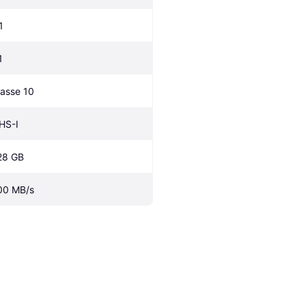
1
1
lasse 10
HS-I
28 GB
00 MB/s