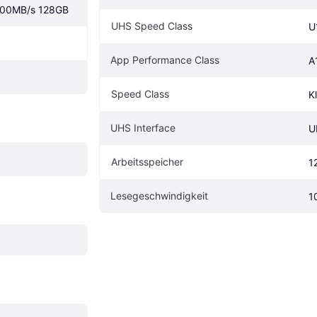
100MB/s 128GB
UHS Speed Class
U
App Performance Class
A
Speed Class
K
UHS Interface
U
Arbeitsspeicher
1
Lesegeschwindigkeit
1