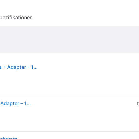
pezifikationen
SanDisk Ultra® microSDHC™ UHS-I Speicherkarte + Adapter – 128 GB
SanDisk Ultra® microSDHC™ UHS-I Speicherkarte + Adapter – 128 GB