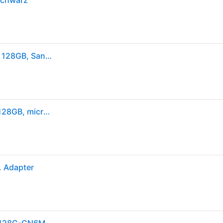
Schwarz
SDSQUNR128GGN6MN - microSDXC-Speicherkarte 128GB, SanDisk Ultra
Sandisk Ultra Lite microSDXC Ad. 128GB 100MB/s (128GB, microSDXC, U1, UHS-I), Speicherkarte, Grau, Weiss
. Adapter