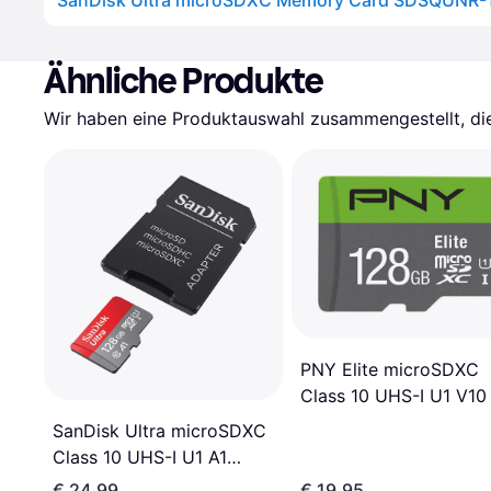
Ähnliche Produkte
Wir haben eine Produktauswahl zusammengestellt, die 
PNY Elite microSDXC
Class 10 UHS-I U1 V10
100MB/s 128GB +Adap
SanDisk Ultra microSDXC
Class 10 UHS-I U1 A1
140MB/s 128GB +Adapter
€ 24,99
€ 19,95