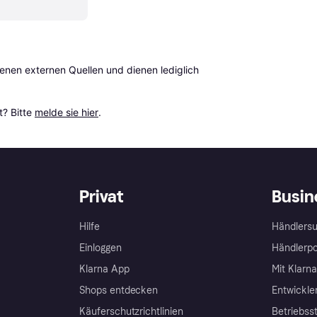
en externen Quellen und dienen lediglich 
? Bitte 
melde sie hier
.
Privat
Busin
Hilfe
Händlersu
Einloggen
Händlerpo
Klarna App
Mit Klarn
Shops entdecken
Entwickle
Käuferschutzrichtlinien
Betriebss