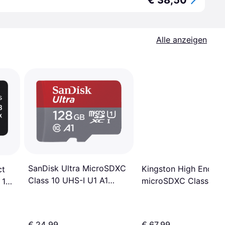
€ 38,50
Alle anzeigen
SanDisk Ultra MicroSDXC
Kingston High Endur
ct
Class 10 UHS-I U1 A1
microSDXC Class 10
 10
140MB/s 128GB +SD
I U1 A1 95/45MB/s 1
B/s
adapter
€ 24,99
€ 67,99