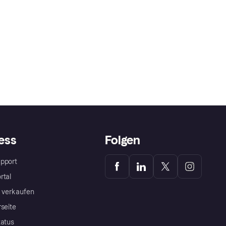
ess
Folgen
pport
rtal
a verkaufen
rseite
tatus