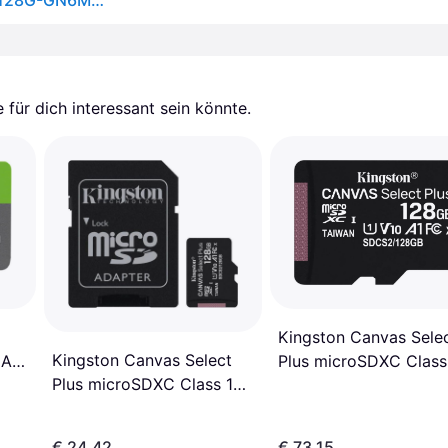
SanDisk Ultra microSDXC Memory Card SDSQUNR-128G-GN6MN - 128GB
für dich interessant sein könnte.
Kingston Canvas Sele
Kingston Canvas Select
Plus microSDXC Class
 A1
Plus microSDXC Class 10
UHS-I U1 V10 A1 100M
ter
UHS-I U1 V10 A1
128GB
100/100MB/s 128GB
€ 24,42
€ 73,15