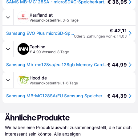
€ 36,95
SAMS MB-MC128SA - microSDXC-Speicherkarte 128GB, Samsung, EVO Plus
Kaufland.at
Versandkostenfrei
,
3–5 Tage
€ 42,11
Samsung EVO Plus microSD-Speicherkarte (2024) (inkl. SD Adapter) - 128 GB, 128 GB, MicroSDXC, UHS-I, 160 MB/s, Class 3 (U3), V30
Oder 3 Zahlungen von € 14,03
Techinn
€ 4,99 Versand
,
8 Tage
€ 44,99
Samsung Mb-mc128sa/eu 128gb Memory Card Durchsichtig
Hood.de
Versandkostenfrei
,
1–6 Tage
€ 44,39
Samsung MB-MC128SA/EU Samsung Speicherkarte microSD EVO PLUS (2024) 128 GB
Ähnliche Produkte
Wir haben eine Produktauswahl zusammengestellt, die für dich 
interessant sein könnte.
Alle anzeigen