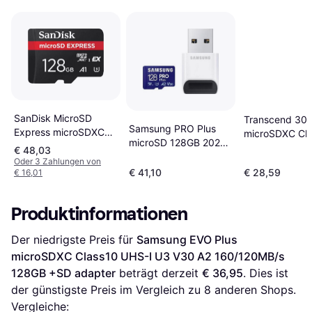
SanDisk MicroSD
Transcend 30
Samsung PRO Plus
Express microSDXC
microSDXC Cla
microSD 128GB 2023
Class 10 UHS-I U3
UHS-I U3 V30 
€ 48,03
CR
V30 A1 880/480MB/s
95/45MB/s 12
Oder 3 Zahlungen von
€ 41,10
€ 28,59
€ 16,01
128GB
Produktinformationen
Der niedrigste Preis für 
Samsung EVO Plus 
microSDXC Class10 UHS-I U3 V30 A2 160/120MB/s 
128GB +SD adapter
 beträgt derzeit 
€ 36,95
. Dies ist 
der günstigste Preis im Vergleich zu 
8
 anderen Shops.
Vergleiche: