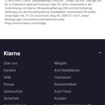
17,90% APR 17,90%. Gesamtbetrag 1048,91€. Zinsen: 48,91€. Dies gilt nur
für in Österreich lebende Personen über 18 Jahre. Vorbehaltlich der
Zustimmung von Klarna. Mindestkaufbetrag 25€ und Höchstbetrag
abhängig von der Bonitätsprüfung. Kreditgeber: Klarna Bank AB (publ),
Sveavägen 46, 111 34 Stockholm, Reg. Nr.: 556737-0431. Siehe
Bedingungen und weitere Informationen unter
https://www.klarna.com/at/agb/
.
Klarna
Über uns
Wikipink
Karriere
Anti-Geldwäsche
AGB
Impressum
Presse
Barrierefreiheit
Datenschutz
Auto-Track
Sicherheit
Kontakt