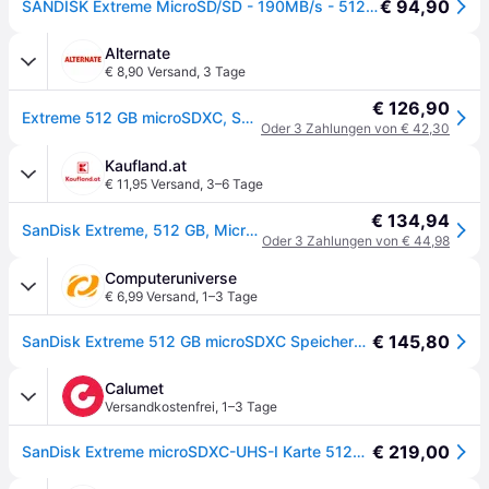
€ 94,90
SANDISK Extreme MicroSD/SD - 190MB/s - 512GB
Alternate
€ 8,90 Versand
,
3 Tage
€ 126,90
Extreme 512 GB microSDXC, Speicherkarte
Oder 3 Zahlungen von € 42,30
Kaufland.at
€ 11,95 Versand
,
3–6 Tage
€ 134,94
SanDisk Extreme, 512 GB, MicroSDHC, Klasse 10, UHS-I, 190 MB/s, 130 MB/s
Oder 3 Zahlungen von € 44,98
Computeruniverse
€ 6,99 Versand
,
1–3 Tage
€ 145,80
SanDisk Extreme 512 GB microSDXC Speicherkarte Kit (2022) bis 190 MB/s, C10, U3
Calumet
Versandkostenfrei
,
1–3 Tage
€ 219,00
SanDisk Extreme microSDXC-UHS-I Karte 512GB mit SD Adapter