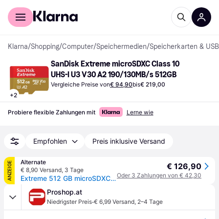
Für Shopper
Für Händler
Klarna
/
Shopping
/
Computer
/
Speichermedien
/
Speicherkarten & USB
SanDisk Extreme microSDXC Class 10 
UHS-I U3 V30 A2 190/130MB/s 512GB
Vergleiche Preise von
€ 94,90
bis
€ 219,00
+
2
Probiere flexible Zahlungen mit
Lerne wie
Empfohlen
Preis inklusive Versand
Alternate
ANZEIGE
€ 126,90
€ 8,90 Versand
,
3 Tage
Oder 3 Zahlungen von € 42,30
Extreme 512 GB microSDXC, Speicherkarte
Proshop.at
·
Niedrigster Preis
€ 6,99 Versand
,
2–4 Tage