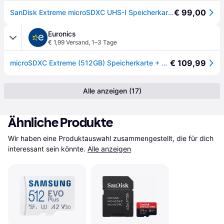
€ 99,00
SanDisk Extreme microSDXC UHS-I Speicherkarte 512 GB + Adapter (Für Smartphones, Actionkameras und Drohnen, A2, C10, V30, U3, 190 MB/s Übertragung, RescuePRO Deluxe)
Euronics
€ 1,99 Versand
,
1–3 Tage
€ 109,99
microSDXC Extreme (512GB) Speicherkarte + Adapter
Alle anzeigen (17)
Ähnliche Produkte
Wir haben eine Produktauswahl zusammengestellt, die für dich 
interessant sein könnte.
Alle anzeigen