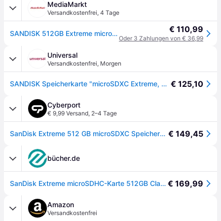
MediaMarkt
Versandkostenfrei
,
4 Tage
€ 110,99
SANDISK 512GB Extreme microSDXC Karte + SD-Adapter + RescuePro Deluxe bis zu 190 MB/s mit App-Performance A2 UHS-I Class 10 U3 V30; Speicherkarte - Mehrfarbig
Oder 3 Zahlungen von € 36,99
Universal
Versandkostenfrei
,
Morgen
€ 125,10
SANDISK Speicherkarte "microSDXC Extreme, Adapter, 1 Jahr RescuePRO Deluxe", bunt (rot, goldfarben), 512 GB, Speicherkarten, Speicherkarte
Cyberport
€ 9,99 Versand
,
2–4 Tage
€ 149,45
SanDisk Extreme 512 GB microSDXC Speicherkarte Kit (2022) bis 190 MB/s, C10, U3
bücher.de
€ 169,99
SanDisk Extreme microSDHC-Karte 512GB Class 10 UHS-I stoßsicher, Wasserdicht
Amazon
Versandkostenfrei