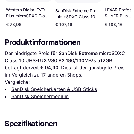
LEXAR Professi
Western Digital EVO
SanDisk Extreme Pro
SILVER Plus
Plus microSDXC Class
microSDXC Class 10
microSDXC Cla
10 UHS-l U3 V30 A2
UHS-I U3 V30 A2
€ 78,96
€ 107,49
€ 188,46
UHS-I U3 V30
160/120MB/s 512GB
200/140MB/s 512GB
205/150MB/s 
+SD adapter
Produktinformationen
Der niedrigste Preis für 
SanDisk Extreme microSDXC 
Class 10 UHS-I U3 V30 A2 190/130MB/s 512GB
beträgt derzeit 
€ 94,90
. Dies ist der günstigste Preis 
im Vergleich zu 
17
 anderen Shops.
Vergleiche:
SanDisk Speicherkarten & USB-Sticks
SanDisk Speichermedium
Spezifikationen