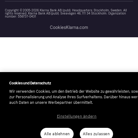
Copyright © 2005-2026 Klarna Bank AB (publ). Headquarters: Stockholm, Sweden. All
rights reserved. Klarna Bank AB (publ). Sveavägen 46, 111 34 Stockholm. Organization
number: 556737-0431
Cookies
Klarna.com
Cookies und Datenschutz
Wir verwenden Cookies, um den Betrieb der Website zu gewährleisten, sow
zur Personalisierung und Analyse Ihres Surfverhaltens. Darüber hinaus we
auch Daten an unsere Werbepartner übermittelt.
Einstellungen ändern
Alle ablehnen
Alles zulassen