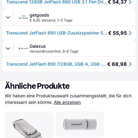
€ 54,37
Transcend 128GB JetFlash 890 USB 3.1 Pen Drive, Silber
getgoods
€ 6,95 Versand
,
1–2 Tage
€ 55,95
Transcend JetFlash 890 USB-Zusatzspeicher Smartphone/Tablet Silber 128 GB USB-A (USB 3.2 Gen 2), US
Galaxus
Versandkostenfrei
,
6–8 Tage
€ 68,98
Transcend JetFlash 890 (128GB, USB-A, USB-C), USB Stick, Silber
Ähnliche Produkte
Wir haben eine Produktauswahl zusammengestellt, die für dich 
interessant sein könnte.
Alle anzeigen