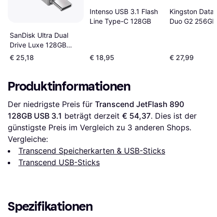
Intenso USB 3.1 Flash
Kingston DataT
Line Type-C 128GB
Duo G2 256GB
3.2 Gen 1 USB 
SanDisk Ultra Dual
Drive Luxe 128GB
USB 3.1 Type C
€ 25,18
€ 18,95
€ 27,99
Produktinformationen
Der niedrigste Preis für 
Transcend JetFlash 890 
128GB USB 3.1
 beträgt derzeit 
€ 54,37
. Dies ist der 
günstigste Preis im Vergleich zu 
3
 anderen Shops.
Vergleiche:
Transcend Speicherkarten & USB-Sticks
Transcend USB-Sticks
Spezifikationen