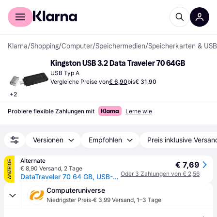
Für Shopper
Für Händler
Klarna
/
Shopping
/
Computer
/
Speichermedien
/
Speicherkarten & USB
Kingston USB 3.2 Data Traveler 70 64GB
USB Typ A
Vergleiche Preise von
€ 6,90
bis
€ 31,90
+
2
Probiere flexible Zahlungen mit
Lerne wie
Versionen
Empfohlen
Preis inklusive Versan
Alternate
ANZEIGE
€ 7,69
€ 8,90 Versand
,
2 Tage
Oder 3 Zahlungen von € 2,56
DataTraveler 70 64 GB, USB-Stick
Computeruniverse
·
Niedrigster Preis
€ 3,99 Versand
,
1–3 Tage