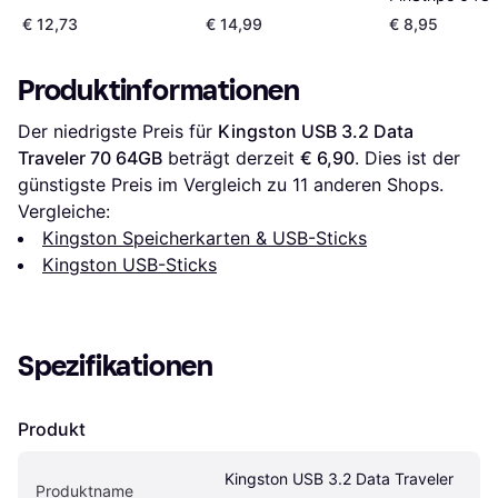
Gen 1
3.2 Gen 1
€ 12,73
€ 14,99
€ 8,95
Produktinformationen
Der niedrigste Preis für 
Kingston USB 3.2 Data 
Traveler 70 64GB
 beträgt derzeit 
€ 6,90
. Dies ist der 
günstigste Preis im Vergleich zu 
11
 anderen Shops.
Vergleiche:
Kingston Speicherkarten & USB-Sticks
Kingston USB-Sticks
Spezifikationen
Produkt
Kingston USB 3.2 Data Traveler 
Produktname