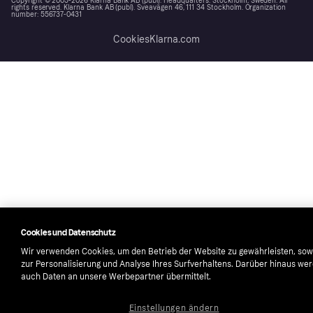
Copyright © 2005-2026 Klarna Bank AB (publ). Headquarters: Stockholm, Sweden. All
rights reserved. Klarna Bank AB (publ). Sveavägen 46, 111 34 Stockholm. Organization
number: 556737-0431
Cookies
Klarna.com
Cookies und Datenschutz
Wir verwenden Cookies, um den Betrieb der Website zu gewährleisten, sow
zur Personalisierung und Analyse Ihres Surfverhaltens. Darüber hinaus we
auch Daten an unsere Werbepartner übermittelt.
Einstellungen ändern