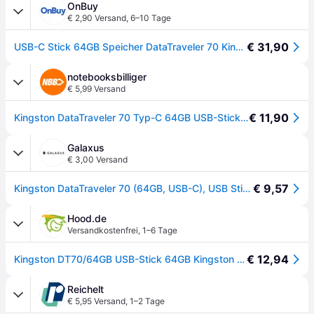
OnBuy
€ 2,90 Versand
,
6–10 Tage
€ 31,90
USB-C Stick 64GB Speicher DataTraveler 70 Kingston – Schwarz
notebooksbilliger
€ 5,99 Versand
€ 11,90
Kingston DataTraveler 70 Typ-C 64GB USB-Stick Mit Schutzkappe, bis zu 200 MB/s, USB 3.2 Gen 1x1 (5 Gbit/s) - Schwarz
Galaxus
€ 3,00 Versand
€ 9,57
Kingston DataTraveler 70 (64GB, USB-C), USB Stick, Schwarz
Hood.de
Versandkostenfrei
,
1–6 Tage
€ 12,94
Kingston DT70/64GB USB-Stick 64GB Kingston DataTraveler DT70 USb-C 3.2 retail
Reichelt
€ 5,95 Versand
,
1–2 Tage