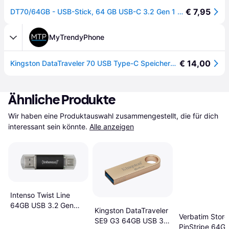
€ 7,95
DT70/64GB - USB-Stick, 64 GB USB-C 3.2 Gen 1 DataTraveler 70
MyTrendyPhone
€ 14,00
Kingston DataTraveler 70 USB Type-C Speicherstick - 64GB
Ähnliche Produkte
Wir haben eine Produktauswahl zusammengestellt, die für dich 
interessant sein könnte.
Alle anzeigen
Intenso Twist Line
64GB USB 3.2 Gen
Kingston DataTraveler
1/USB-C
Verbatim Store 
SE9 G3 64GB USB 3.2
PinStripe 64G