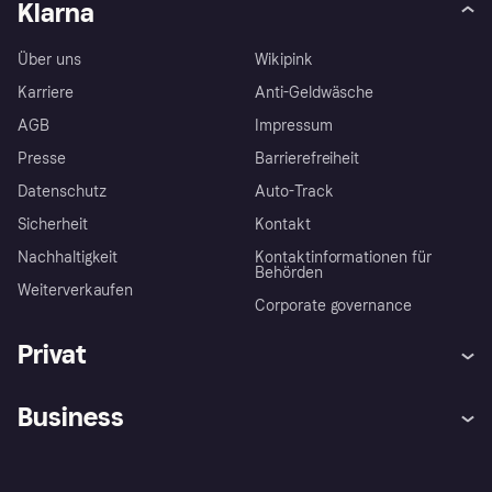
Klarna
Über uns
Wikipink
Karriere
Anti-Geldwäsche
AGB
Impressum
Presse
Barrierefreiheit
Datenschutz
Auto-Track
Sicherheit
Kontakt
Nachhaltigkeit
Kontaktinformationen für
Behörden
Weiterverkaufen
Corporate governance
Privat
Hilfe
Käuferschutzrichtlinien
Business
Einloggen
Beschwerden
Händlersupport
Entwicklerseite
Klarna App
Datenschutzeinstellungen