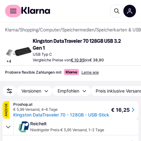
Für Shopper
Für Händler
Klarna
/
Shopping
/
Computer
/
Speichermedien
/
Speicherkarten & USB
Kingston DataTraveler 70 128GB USB 3.2 
Gen 1
USB Typ C
Vergleiche Preise von
€ 10,95
bis
€ 38,90
+
4
Probiere flexible Zahlungen mit
Lerne wie
Versionen
Empfohlen
Preis inklusive Versan
Proshop.at
ANZEIGE
€ 16,25
€ 5,99 Versand
,
4–6 Tage
Kingston DataTraveler 70 - 128GB - USB-Stick
Reichelt
·
Niedrigster Preis
€ 5,95 Versand
,
1–2 Tage