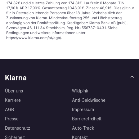
174,82€ und die letzte Zahlung von 174,81€. Laufzeit: 6 Monate. TIN
17,90% APR 17,90%. Gesamtbetrag 1048,91€. Zinsen: 48,91€. Dies gilt nur
für in Österreich lebende Personen über 18 Jahre. Vorbehaltlich der
Zustimmung von Klarna. Mindestkaufbetrag 25€ und Höchstbetrag
abhängig von der Bonitätsprüfung. Kreditgeber: Klarna Bank AB (publ),
Sveavägen 46, 111 34 Stockholm, Reg. Nr.: 556737-0431. Siehe
Bedingungen und weitere Informationen unter
https://www.klarna.com/at/agb/
.
Klarna
Über uns
Wikipink
Karriere
Anti-Geldwäsche
AGB
Impressum
Presse
Barrierefreiheit
Datenschutz
Auto-Track
Sicherheit
Kontakt