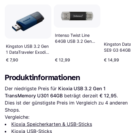
Intenso Twist Line
64GB USB 3.2 Gen
Kingston DataT
Kingston USB 3.2 Gen
1/USB-C
SE9 G3 64GB 
1 DataTraveler Exodia
Gen 1
M 64GB
€ 7,90
€ 12,99
€ 14,99
Produktinformationen
Der niedrigste Preis für 
Kioxia USB 3.2 Gen 1 
TransMemory U301 64GB
 beträgt derzeit 
€ 12,95
. 
Dies ist der günstigste Preis im Vergleich zu 
4
 anderen 
Shops.
Vergleiche:
Kioxia Speicherkarten & USB-Sticks
Kioxia USB-Sticks