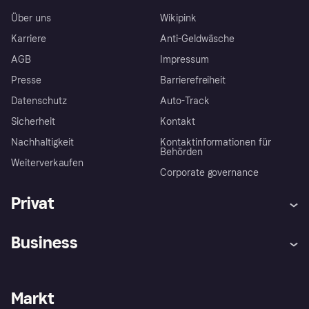
Über uns
Wikipink
Karriere
Anti-Geldwäsche
AGB
Impressum
Presse
Barrierefreiheit
Datenschutz
Auto-Track
Sicherheit
Kontakt
Nachhaltigkeit
Kontaktinformationen für
Behörden
Weiterverkaufen
Corporate governance
Privat
Hilfe
Käuferschutzrichtlinien
Business
Einloggen
Beschwerden
Händlersupport
Entwicklerseite
Klarna App
Datenschutzeinstellungen
Händlerportal
Betriebsstatus
Markt
Shops entdecken
Dein Widerrufsrecht