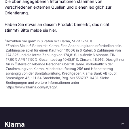
Die oben angegebenen Informationen stammen von 
verschiedenen externen Quellen und dienen lediglich zur 
Orientierung.

Haben Sie etwas an diesem Produkt bemerkt, das nicht 
stimmt? Bitte 
melde sie hier
.
¹
Bezahlen Sie ganz in 6 Raten mit Klarna, *APR 17,90%.
*Zahlen Sie in 6 Raten mit Klarna. Eine Anzahlung kann erforderlich sein.
Zahlungsbeispiel für einen Kauf von 1000€ in 6 Raten: 5 Zahlungen von
174,82€ und die letzte Zahlung von 174,81€. Laufzeit: 6 Monate. TIN
17,90% APR 17,90%. Gesamtbetrag 1048,91€. Zinsen: 48,91€. Dies gilt nur
für in Österreich lebende Personen über 18 Jahre. Vorbehaltlich der
Zustimmung von Klarna. Mindestkaufbetrag 25€ und Höchstbetrag
abhängig von der Bonitätsprüfung. Kreditgeber: Klarna Bank AB (publ),
Sveavägen 46, 111 34 Stockholm, Reg. Nr.: 556737-0431. Siehe
Bedingungen und weitere Informationen unter
https://www.klarna.com/at/agb/
.
Klarna