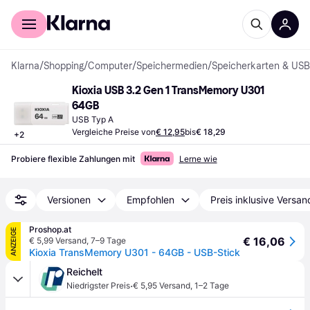
Für Shopper
Für Händler
Klarna
/
Shopping
/
Computer
/
Speichermedien
/
Speicherkarten & USB
Kioxia USB 3.2 Gen 1 TransMemory U301 
64GB
USB Typ A
Vergleiche Preise von
€ 12,95
bis
€ 18,29
+
2
Probiere flexible Zahlungen mit
Lerne wie
Versionen
Empfohlen
Preis inklusive Versan
Proshop.at
ANZEIGE
€ 16,06
€ 5,99 Versand
,
7–9 Tage
Kioxia TransMemory U301 - 64GB - USB-Stick
Reichelt
·
Niedrigster Preis
€ 5,95 Versand
,
1–2 Tage