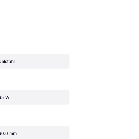
delstahl
65 W
60.0 mm