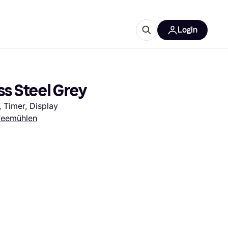
Login
Weitere Informationen
sstattung
M
Was ist Klarna?
ss Steel Grey
 Timer, Display
feemühlen
tegorien