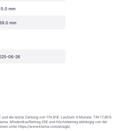
15.0 mm
89.0 mm
025-06-26
€ und die letzte Zahlung von 174,81€. Laufzeit: 6 Monate. TIN 17,90%
 Klarna. Mindestkaufbetrag 25€ und Höchstbetrag abhängig von der
ionen unter
https://www.klarna.com/at/agb/
.