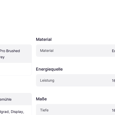
Material
Material
Pro Brushed 
E
rey
Energiequelle
Leistung
1
Maße
eemühle
Tiefe
1
lgrad, Display, 