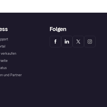
ess
Folgen
pport
rtal
a verkaufen
rseite
tatus
en und Partner