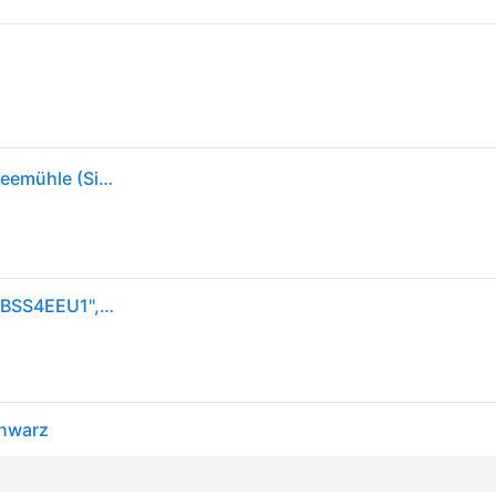
Sage SCG820BSS4EEU1 The Smart Grinder Pro Kaffeemühle (Silber, 165 Watt, Konisches Mahlwerk)
SAGE Kaffeemühle "The Smart Grinder Pro, SCG820BSS4EEU1", silber (edelstahlfarben, anthrazit, grau), B:22cm H:38cm T:15cm, Kaffeemühlen, Edelstahl Kegelmahlwerk, Kaffeemühle
chwarz