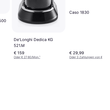
Caso ‎1830
500
De'Longhi Dedica KG
521.M
€ 159
€ 29,99
Oder € 27,80/Mon.
¹
Oder 3 Zahlungen von € 9,99