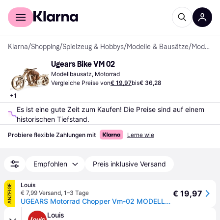
Für Shopper
Für Händler
Klarna
/
Shopping
/
Spielzeug & Hobbys
/
Modelle & Bausätze
/
Modellbausätze
Ugears Bike VM 02
Modellbausatz, Motorrad
Vergleiche Preise von
€ 19,97
bis
€ 36,28
+
1
Es ist eine gute Zeit zum Kaufen! Die Preise sind auf einem 
historischen Tiefstand.
Probiere flexible Zahlungen mit
Lerne wie
Empfohlen
Preis inklusive Versand
Louis
ANZEIGE
€ 19,97
€ 7,99 Versand
,
1–3 Tage
UGEARS Motorrad Chopper Vm-02 MODELLBAUSATZ VM-02
Louis