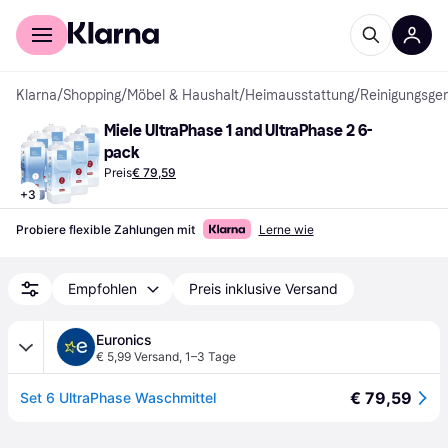
Für Shopper
Für Händler
Klarna
/
Shopping
/
Möbel & Haushalt
/
Heimausstattung
/
Reinigungsger
Miele UltraPhase 1 and UltraPhase 2 6-
pack
Preis
€ 79,59
+
3
Probiere flexible Zahlungen mit
Lerne wie
Empfohlen
Preis inklusive Versand
Euronics
€ 5,99 Versand
,
1–3 Tage
€ 79,59
Set 6 UltraPhase Waschmittel