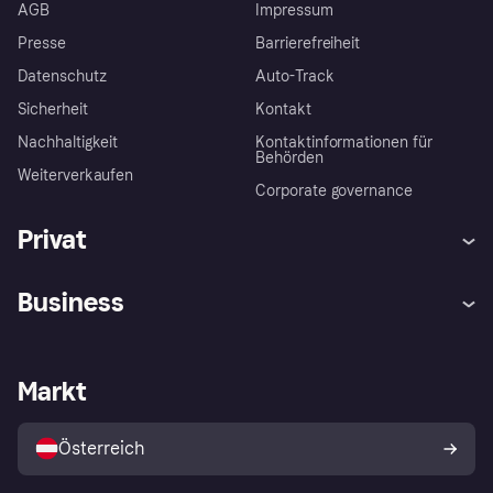
AGB
Impressum
Presse
Barrierefreiheit
Datenschutz
Auto-Track
Sicherheit
Kontakt
Nachhaltigkeit
Kontaktinformationen für
Behörden
Weiterverkaufen
Corporate governance
Privat
Hilfe
Käuferschutzrichtlinien
Business
Einloggen
Beschwerden
Händlersupport
Entwicklerseite
Klarna App
Datenschutzeinstellungen
Händlerportal
Betriebsstatus
Markt
Shops entdecken
Dein Widerrufsrecht
Mit Klarna verkaufen
Plattformen und Partner
Österreich