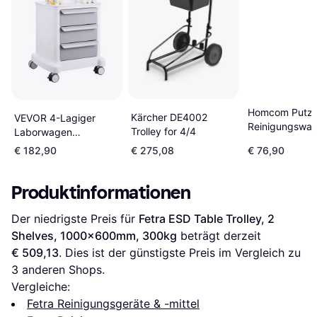
Homcom Putz
Kärcher DE4002
VEVOR 4-Lagiger
Reinigungswag
Trolley for 4/4
Laborwagen
2 Eimern
Medizinwagen
€ 182,90
€ 275,08
€ 76,90
73x45x92cm B
Servierwagen
Produktinformationen
Der niedrigste Preis für 
Fetra ESD Table Trolley, 2 
Shelves, 1000x600mm, 300kg
 beträgt derzeit 
€ 509,13
. Dies ist der günstigste Preis im Vergleich zu 
3
 anderen Shops.
Vergleiche:
Fetra Reinigungsgeräte & -mittel