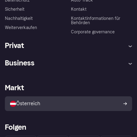
Datenschutz
Auto-Track
Sicherheit
Kontakt
Nachhaltigkeit
Kontaktinformationen für
Behörden
Weiterverkaufen
Corporate governance
Privat
Hilfe
Käuferschutzrichtlinien
Business
Einloggen
Beschwerden
Händlersupport
Entwicklerseite
Klarna App
Datenschutzeinstellungen
Händlerportal
Betriebsstatus
Markt
Shops entdecken
Dein Widerrufsrecht
Mit Klarna verkaufen
Plattformen und Partner
Österreich
Folgen