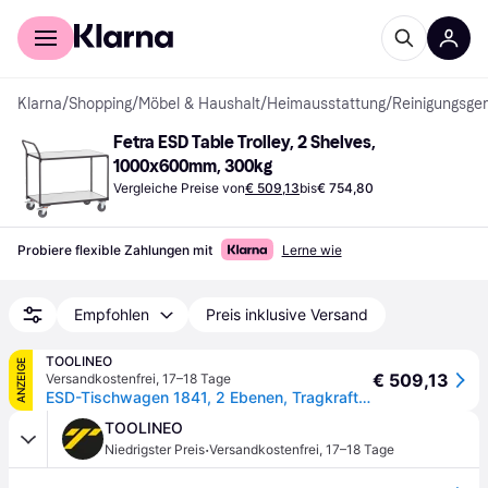
Für Shopper
Für Händler
Klarna
/
Shopping
/
Möbel & Haushalt
/
Heimausstattung
/
Reinigungsger
Fetra ESD Table Trolley, 2 Shelves, 
1000x600mm, 300kg
Vergleiche Preise von
€ 509,13
bis
€ 754,80
Probiere flexible Zahlungen mit
Lerne wie
Empfohlen
Preis inklusive Versand
TOOLINEO
ANZEIGE
€ 509,13
Versandkostenfrei
,
17–18 Tage
ESD-Tischwagen 1841, 2 Ebenen, Tragkraft 300kg - schiefergrau
TOOLINEO
·
Niedrigster Preis
Versandkostenfrei
,
17–18 Tage