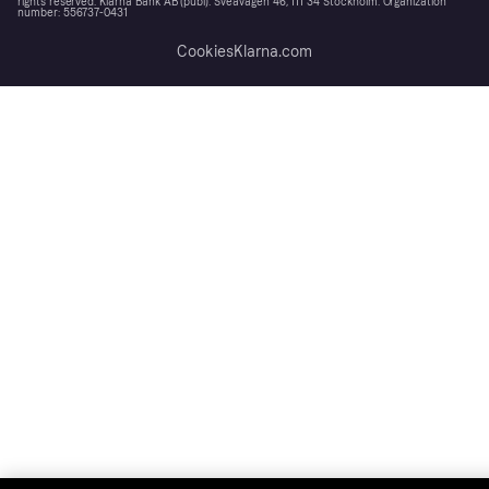
rights reserved. Klarna Bank AB (publ). Sveavägen 46, 111 34 Stockholm. Organization
number: 556737-0431
Cookies
Klarna.com