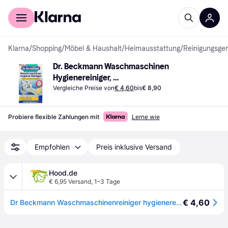
Für Shopper
Für Händler
Klarna
/
Shopping
/
Möbel & Haushalt
/
Heimausstattung
/
Reinigungsger
Dr. Beckmann Waschmaschinen 
Hygienereiniger, 
Waschmaschinenreiniger
Vergleiche Preise von
€ 4,60
bis
€ 8,90
Probiere flexible Zahlungen mit
Lerne wie
Empfohlen
Preis inklusive Versand
Hood.de
€ 6,95 Versand
,
1–3 Tage
€ 4,60
Dr Beckmann Waschmaschinenreiniger hygienereiniger gegen Gerüche 250ml