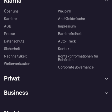
Klarna
Über uns
Wikipink
Karriere
Anti-Geldwäsche
AGB
Impressum
Presse
Barrierefreiheit
Datenschutz
Auto-Track
Sicherheit
Kontakt
Nachhaltigkeit
Kontaktinformationen für
Behörden
Weiterverkaufen
Corporate governance
Privat
Hilfe
Käuferschutzrichtlinien
Business
Einloggen
Beschwerden
Händlersupport
Entwicklerseite
Klarna App
Datenschutzeinstellungen
Händlerportal
Betriebsstatus
Shops entdecken
Dein Widerrufsrecht