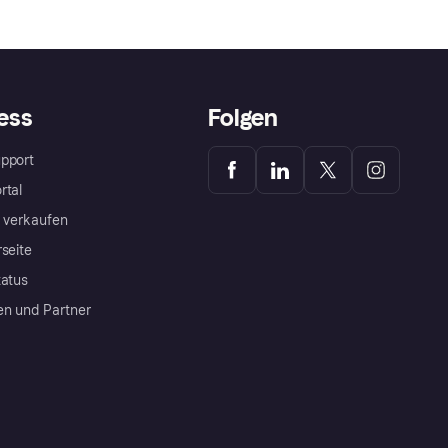
ess
Folgen
pport
rtal
a verkaufen
rseite
tatus
en und Partner