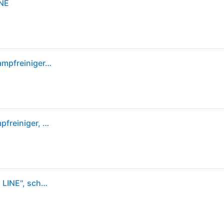
INE
Kärcher SC 5 DELUXE SIGNATURE LINE, Zylinder-Dampfreiniger, 1,3 l, Schwarz, Weiß, Drehregler, 50 cm, 100 cm
Kärcher 1.513-491.0 SC5 Deluxe Signature Line Dampfreiniger, Flächenleistung: 130 m², 2250 Watt - Weiß
KÄRCHER Dampfreiniger "SC 5 DELUXE SIGNATURE LINE", schwarz-weiß (weiß, schwarz), B:26,5cm H:30cm T:40cm, Mehrzwecksauger, Echtzeit-LED-Temperaturanzeige, VapoHydro-Funktion, Dampfreiniger