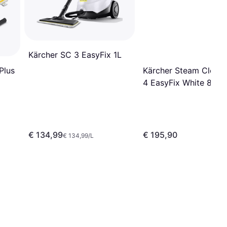
Kärcher SC 3 EasyFix 1L
Kärcher Steam Clean
Plus
4 EasyFix White 800m
€ 134,99
€ 195,90
€ 134,99/L