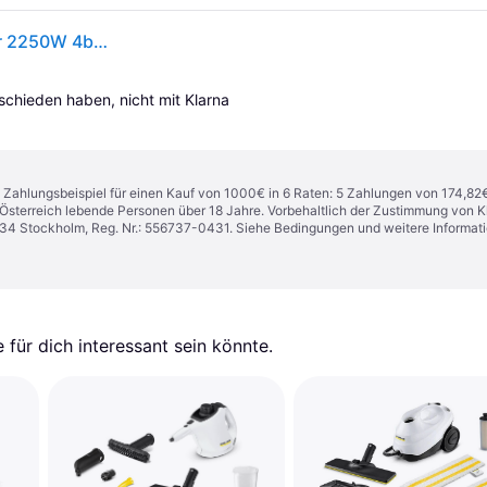
Kärcher SC 5 DELUXE Signature LINE Dampfreiniger 2250W 4bar 0.5 + 1.3L weiß
tschieden haben, nicht mit Klarna 
n. Zahlungsbeispiel für einen Kauf von 1000€ in 6 Raten: 5 Zahlungen von 174,82
in Österreich lebende Personen über 18 Jahre. Vorbehaltlich der Zustimmung von
1 34 Stockholm, Reg. Nr.: 556737-0431. Siehe Bedingungen und weitere Informat
für dich interessant sein könnte.