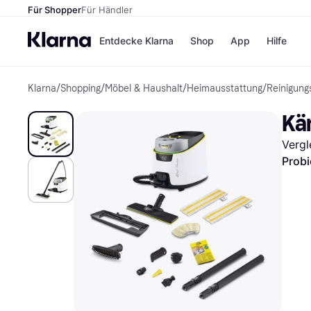
Für Shopper
Für Händler
Entdecke Klarna
Shop
App
Hilfe
Klarna
/
Shopping
/
Möbel & Haushalt
/
Heimausstattung
/
Reinigung
Zahlungsmethoden
Shops
Zahlungsmethoden
MediaM
Kär
Sofort bezahlen
H&M
Bezahle in 3
Temu
Vergl
Teilzahlungen
Kauflan
Bezahle in bis zu 30
Samsu
Probi
Tagen
Ratenzahlung
Alle Shops