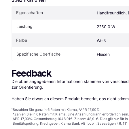
Spezifikationen
Eigenschaften
Handfreundlich, 
Leistung
2250.0 W
Farbe
Weiß
Spezifische Oberfläche
Fliesen
Feedback
Die oben angegebenen Informationen stammen von verschieden
zur Orientierung.

Haben Sie etwas an diesem Produkt bemerkt, das nicht stimmt
¹
Bezahlen Sie ganz in 6 Raten mit Klarna, *APR 17,90%.
*Zahlen Sie in 6 Raten mit Klarna. Eine Anzahlung kann erforderlich sei
APR 17,90%. Gesamtbetrag 1048,91€. Zinsen: 48,91€. Dies gilt nur für 
Bonitätsprüfung. Kreditgeber: Klarna Bank AB (publ), Sveavägen 46, 11