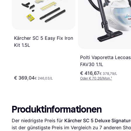
Kärcher SC 5 Easy Fix Iron
Kit 1.5L
Polti Vaporetta Lecoas
FAV30 1.1L
€ 416,67
€ 378,79/L
€ 369,04
€ 246,03/L
Oder € 70,26/Mon.
¹
Produktinformationen
Der niedrigste Preis für 
Kärcher SC 5 Deluxe Signatur
ist der günstigste Preis im Vergleich zu 
7
 anderen Sho