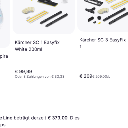
Kärcher SC 3 EasyFix 
Kärcher SC 1 Easyfix
1L
White 200ml
pira
€ 99,99
€ 209
Oder 3 Zahlungen von € 33,33
€ 209,00/L
e Line
 beträgt derzeit 
€ 379,00
. Dies 
ps.