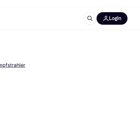
Login
Weitere Informationen
sstattung
M
Was ist Klarna?
pfstrahler
tegorien