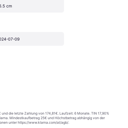
6.5 cm
024-07-09
€ und die letzte Zahlung von 174,81€. Laufzeit: 6 Monate. TIN 17,90%
 Klarna. Mindestkaufbetrag 25€ und Höchstbetrag abhängig von der
ionen unter
https://www.klarna.com/at/agb/
.