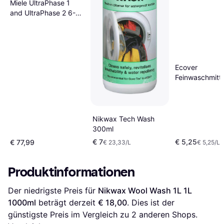
Miele UltraPhase 1
and UltraPhase 2 6-
pack
Ecover
Feinwaschmitte
flüssig Wasserli
Honigmelone 
1L
Nikwax Tech Wash
300ml
€ 7
€ 5,25
€ 77,99
€ 23,33/L
€ 5,25/L
Produktinformationen
Der niedrigste Preis für 
Nikwax Wool Wash 1L 1L 
1000ml
 beträgt derzeit 
€ 18,00
. Dies ist der 
günstigste Preis im Vergleich zu 
2
 anderen Shops.