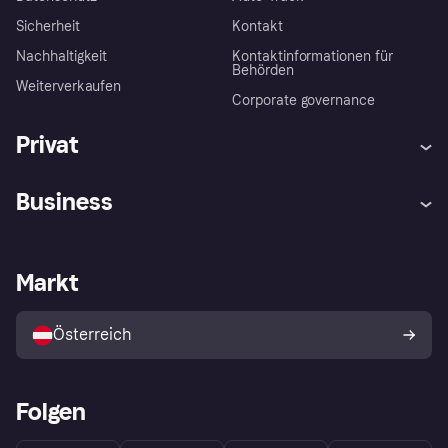
Sicherheit
Kontakt
Nachhaltigkeit
Kontaktinformationen für
Behörden
Weiterverkaufen
Corporate governance
Privat
Hilfe
Käuferschutzrichtlinien
Business
Einloggen
Beschwerden
Händlersupport
Entwicklerseite
Klarna App
Datenschutzeinstellungen
Händlerportal
Betriebsstatus
Markt
Shops entdecken
Dein Widerrufsrecht
Mit Klarna verkaufen
Plattformen und Partner
Österreich
Folgen