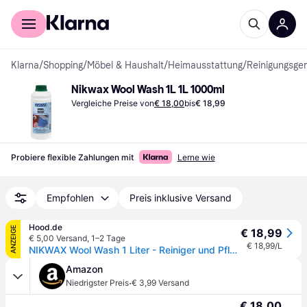
Für Shopper
Für Händler
Klarna
/
Shopping
/
Möbel & Haushalt
/
Heimausstattung
/
Reinigungsger
Nikwax Wool Wash 1L 1L 1000ml
Vergleiche Preise von
€ 18,00
bis
€ 18,99
Probiere flexible Zahlungen mit
Lerne wie
Empfohlen
Preis inklusive Versand
Hood.de
ANZEIGE
€ 18,99
€ 5,00 Versand
,
1–2 Tage
€ 18,99/L
NIKWAX Wool Wash 1 Liter - Reiniger und Pflegemittel für Wolle
Amazon
·
Niedrigster Preis
€ 3,99 Versand
€ 18,00