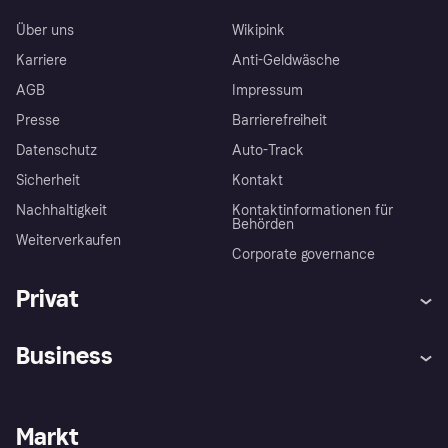
Über uns
Wikipink
Karriere
Anti-Geldwäsche
AGB
Impressum
Presse
Barrierefreiheit
Datenschutz
Auto-Track
Sicherheit
Kontakt
Nachhaltigkeit
Kontaktinformationen für
Behörden
Weiterverkaufen
Corporate governance
Privat
Hilfe
Käuferschutzrichtlinien
Business
Einloggen
Beschwerden
Händlersupport
Entwicklerseite
Klarna App
Datenschutzeinstellungen
Händlerportal
Betriebsstatus
Markt
Shops entdecken
Dein Widerrufsrecht