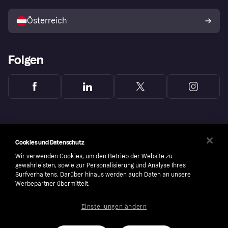
Mit Klarna verkaufen
Plattformen und Partner
Österreich
Folgen
Cookies und Datenschutz
Wir verwenden Cookies, um den Betrieb der Website zu
gewährleisten, sowie zur Personalisierung und Analyse Ihres
Surfverhaltens. Darüber hinaus werden auch Daten an unsere
Werbepartner übermittelt.
Einstellungen ändern
Copyright © 2005-2026 Klarna Bank AB (publ). Headquarters: Stockholm, Sweden. All
rights reserved. Klarna Bank AB (publ). Sveavägen 46, 111 34 Stockholm. Organization
number: 556737-0431