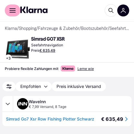
Für Shopper
Für Händler
Klarna
/
Shopping
/
Fahrzeuge & Zubehör
/
Bootszubehör
/
Seefahrtnavigation
Simrad GO7 XSR
Seefahrtnavigation
Preis
€ 635,49
+
3
Probiere flexible Zahlungen mit
Lerne wie
Empfohlen
Preis inklusive Versand
WaveInn
€ 7,99 Versand
,
8 Tage
€ 635,49
Simrad Go7 Xsr Row Fishing Plotter Schwarz