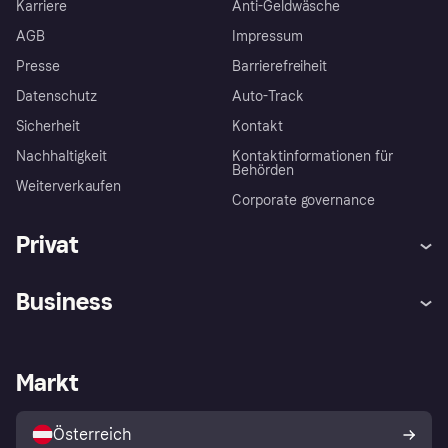
Karriere
Anti-Geldwäsche
AGB
Impressum
Presse
Barrierefreiheit
Datenschutz
Auto-Track
Sicherheit
Kontakt
Nachhaltigkeit
Kontaktinformationen für
Behörden
Weiterverkaufen
Corporate governance
Privat
Hilfe
Käuferschutzrichtlinien
Business
Einloggen
Beschwerden
Händlersupport
Entwicklerseite
Klarna App
Datenschutzeinstellungen
Händlerportal
Betriebsstatus
Markt
Shops entdecken
Dein Widerrufsrecht
Mit Klarna verkaufen
Plattformen und Partner
Österreich