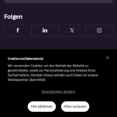
Folgen
Cookies und Datenschutz
Wir verwenden Cookies, um den Betrieb der Website zu
gewährleisten, sowie zur Personalisierung und Analyse Ihres
Surfverhaltens. Darüber hinaus werden auch Daten an unsere
Werbepartner übermittelt.
Einstellungen ändern
Copyright © 2005-2026 Klarna Bank AB (publ). Headquarters: Stockholm, Sweden. All
rights reserved. Klarna Bank AB (publ). Sveavägen 46, 111 34 Stockholm. Organization
number: 556737-0431
Alle ablehnen
Alles zulassen
Cookies
Klarna.com