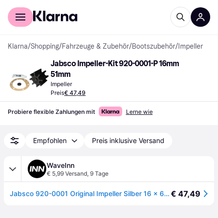
Für Shopper
Für Händler
Klarna
/
Shopping
/
Fahrzeuge & Zubehör
/
Bootszubehör
/
Impeller
Jabsco Impeller-Kit 920-0001-P 16mm 
51mm
Impeller
Preis
€ 47,49
Probiere flexible Zahlungen mit
Lerne wie
Empfohlen
Preis inklusive Versand
WaveInn
€ 5,99 Versand
,
9 Tage
€ 47,49
Jabsco 920-0001 Original Impeller Silber 16 x 65 x 50.2 mm