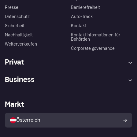
Presse
Barrierefreiheit
Datenschutz
Auto-Track
Sicherheit
Kontakt
Nachhaltigkeit
Kontaktinformationen für
Behörden
Weiterverkaufen
Corporate governance
Privat
Hilfe
Käuferschutzrichtlinien
Business
Einloggen
Beschwerden
Händlersupport
Entwicklerseite
Klarna App
Datenschutzeinstellungen
Händlerportal
Betriebsstatus
Markt
Shops entdecken
Dein Widerrufsrecht
Mit Klarna verkaufen
Plattformen und Partner
Österreich