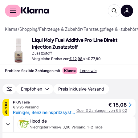
Für Shopper
Für Händler
Klarna
/
Shopping
/
Fahrzeuge & Zubehör
/
Fahrzeugpflege & -zubehör
Liqui Moly Fuel Additive Pro-Line Direkt 
Injection Zusatzstoff
Zusatzstoff
Vergleiche Preise von
€ 12,98
bis
€ 77,80
Probiere flexible Zahlungen mit
Lerne wie
Empfohlen
Preis inklusive Versand
PKWTeile
ANZEIGE
€ 15,08
€ 9,95 Versand
Oder 3 Zahlungen von € 5,02
Reiniger, Benzineinspritzsystem LIQUI MOLY 21281
Hood.de
·
Niedrigster Preis
€ 3,90 Versand
,
1–2 Tage