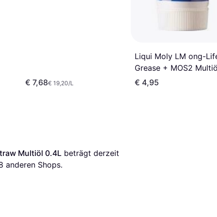
Liqui Moly LM ong-Lif
Grease + MOS2 Multiö
€ 7,68
€ 4,95
€ 19,20/L
raw Multiöl 0.4L
 beträgt derzeit 
8
 anderen Shops.