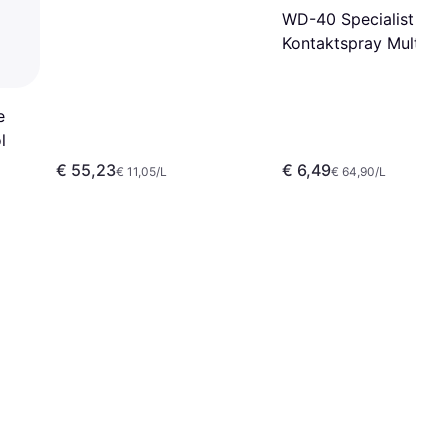
WD-40 Specialist
Kontaktspray Multiöl 
e
l
€ 55,23
€ 6,49
€ 11,05/L
€ 64,90/L