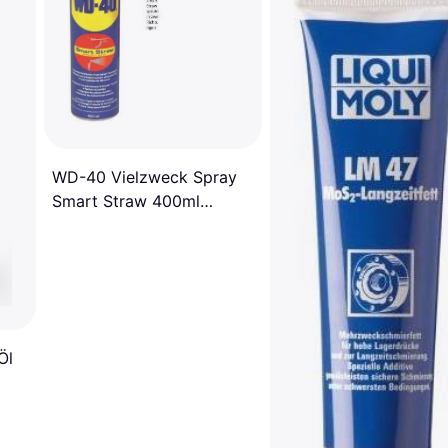
WD-40 Vielzweck Spray
Smart Straw 400ml
Multiöl 0.4L
Öl
tiöl