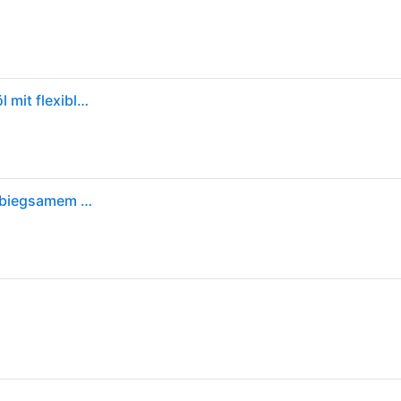
WD-40 Flexible 400 ml - vielseitiges Multifunktionsöl mit flexiblem Sprührohr
WD-40 Multifunktionsprodukt Flexible 400 ml – Mit biegsamem Sprührohr für enge Stellen, löst festsitzende Mechaniken & Rost, beseitigt Quietschen, verdrängt Feuchtigkeit, schützt & reinigt