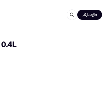
Login
Weitere Informationen
sstattung
M
Was ist Klarna?
 0.4L
tegorien