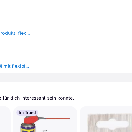
WD 40 31688 - Universalöl, 400 ml, Multifunktionsprodukt, flexible
WD-40 Flexible 400 ml - vielseitiges Multifunktionsöl mit flexiblem Spréhrohr
für dich interessant sein könnte.
Im Trend