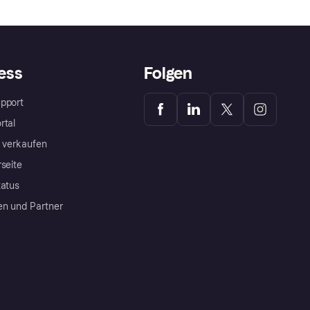
ess
Folgen
pport
rtal
a verkaufen
rseite
tatus
en und Partner