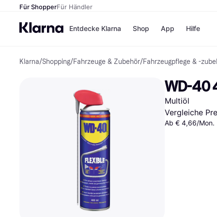
Für Shopper
Für Händler
Entdecke Klarna
Shop
App
Hilfe
Klarna
/
Shopping
/
Fahrzeuge & Zubehör
/
Fahrzeugpflege & -zube
Zahlungsmethoden
Shops
Zahlungsmethoden
MediaM
WD-40 4
Sofort bezahlen
H&M
Bezahle in 3 Teilzahlunge
Temu
Multiöl
Bezahle in bis zu 30 Tage
Kauflan
Ratenzahlung
Samsu
Vergleiche Pr
Ab € 4,66/Mon. 
Alle Shops