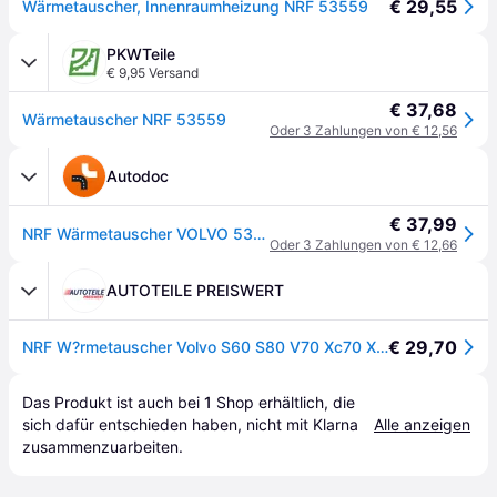
€ 29,55
Wärmetauscher, Innenraumheizung NRF 53559
PKWTeile
€ 9,95 Versand
€ 37,68
Wärmetauscher NRF 53559
Oder 3 Zahlungen von € 12,56
Autodoc
€ 37,99
NRF Wärmetauscher VOLVO 53559 9171503 Plattenwärmetauscher,Heizungskühler,Wärmetauscher, Innenraumheizung
Oder 3 Zahlungen von € 12,66
AUTOTEILE PREISWERT
€ 29,70
NRF W?rmetauscher Volvo S60 S80 V70 Xc70 Xc90
Das Produkt ist auch bei 
1
Shop
 erhältlich, die 
sich dafür entschieden haben, nicht mit Klarna 
Alle anzeigen
zusammenzuarbeiten.