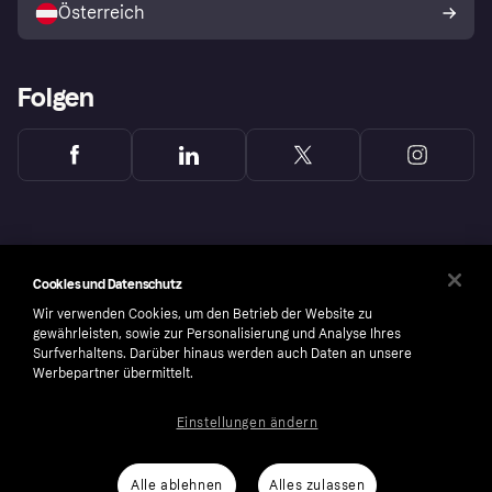
Österreich
Folgen
Cookies und Datenschutz
Wir verwenden Cookies, um den Betrieb der Website zu
gewährleisten, sowie zur Personalisierung und Analyse Ihres
Surfverhaltens. Darüber hinaus werden auch Daten an unsere
Werbepartner übermittelt.
Einstellungen ändern
Copyright © 2005-2026 Klarna Bank AB (publ). Headquarters: Stockholm, Sweden. All
rights reserved. Klarna Bank AB (publ). Sveavägen 46, 111 34 Stockholm. Organization
number: 556737-0431
Alle ablehnen
Alles zulassen