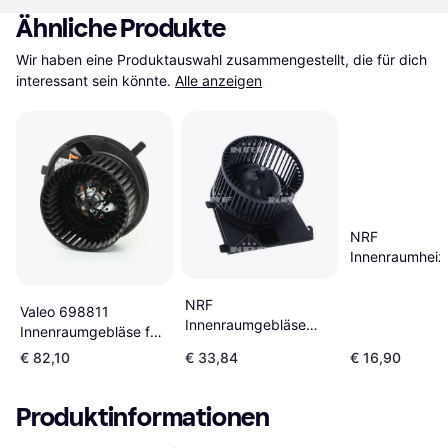
Ähnliche Produkte
Wir haben eine Produktauswahl zusammengestellt, die für dich 
interessant sein könnte.
Alle anzeigen
NRF
Innenraumheiz
54251
NRF
Valeo 698811
Innenraumgebläse
Innenraumgebläse für
34188
Linkslenker
€ 82,10
€ 33,84
€ 16,90
Produktinformationen