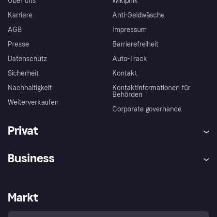
Über uns
Wikipink
Karriere
Anti-Geldwäsche
AGB
Impressum
Presse
Barrierefreiheit
Datenschutz
Auto-Track
Sicherheit
Kontakt
Nachhaltigkeit
Kontaktinformationen für
Behörden
Weiterverkaufen
Corporate governance
Privat
Hilfe
Käuferschutzrichtlinien
Business
Einloggen
Beschwerden
Händlersupport
Entwicklerseite
Klarna App
Datenschutzeinstellungen
Händlerportal
Betriebsstatus
Markt
Shops entdecken
Dein Widerrufsrecht
Mit Klarna verkaufen
Plattformen und Partner