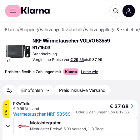
Für Shopper
Für Händler
Klarna
/
Shopping
/
Fahrzeuge & Zubehör
/
Fahrzeugpflege & -zubehör
NRF Wärmetauscher VOLVO 53559 
9171503
Standheizung
Vergleiche Preise von
€ 29,55
bis
€ 37,99
+
1
Probiere flexible Zahlungen mit
Lerne wie
Empfohlen
Preis inklusive Versand
PKWTeile
ANZEIGE
€ 37,68
€ 9,95 Versand
Oder 3 Zahlungen von € 12,56
Wärmetauscher NRF 53559
Motointegrator
·
Niedrigster Preis
€ 6,99 Versand
,
1–3 Tage