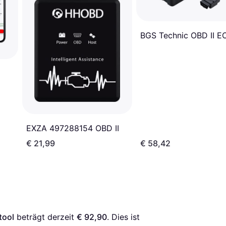
BGS Technic OBD II 
EXZA 497288154 OBD II
€ 21,99
€ 58,42
tool
 beträgt derzeit 
€ 92,90
. Dies ist 