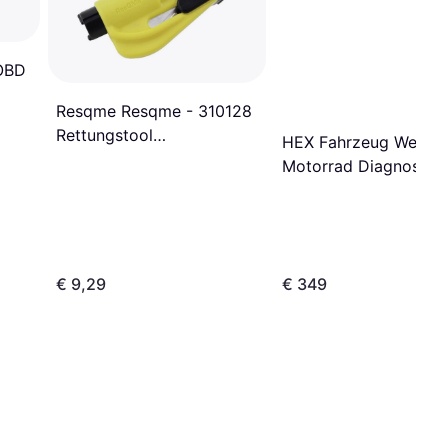
EOBD
Resqme Resqme - 310128
Rettungstool
HEX Fahrzeug Werkze
Sicherheitswerkzeug
Motorrad Diagnoseto
Gurtschneider,
OBD2 GS
Glasbrecher l
€ 9,29
€ 349