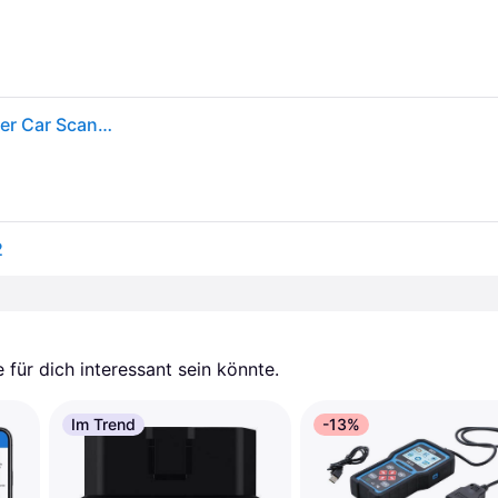
Obdeleven Nextgen Pro Pack Diagnostic Code Reader Car Scanner Silber
2
für dich interessant sein könnte.
Im Trend
-13%