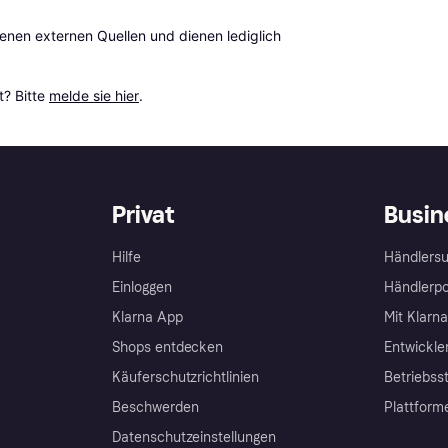
en externen Quellen und dienen lediglich 
? Bitte 
melde sie hier
.
Privat
Busin
Hilfe
Händlersu
Einloggen
Händlerpo
Klarna App
Mit Klarn
Shops entdecken
Entwickle
Käuferschutzrichtlinien
Betriebss
Beschwerden
Plattform
Datenschutzeinstellungen