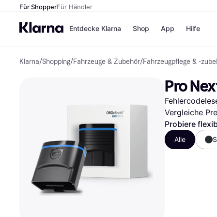
Für Shopper
Für Händler
Entdecke Klarna
Shop
App
Hilfe
Klarna
/
Shopping
/
Fahrzeuge & Zubehör
/
Fahrzeugpflege & -zube
Zahlungsmethoden
Shops
Zahlungsmethoden
MediaM
Pro Nex
Sofort bezahlen
H&M
Bezahle in 3
Temu
Fehlercodeles
Teilzahlungen
Kauflan
Bezahle in bis zu 30
Samsu
Vergleiche Pr
Tagen
Probiere flexi
Ratenzahlung
Alle
S
Alle Shops