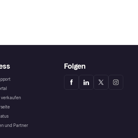
ess
Folgen
pport
rtal
a verkaufen
rseite
tatus
en und Partner