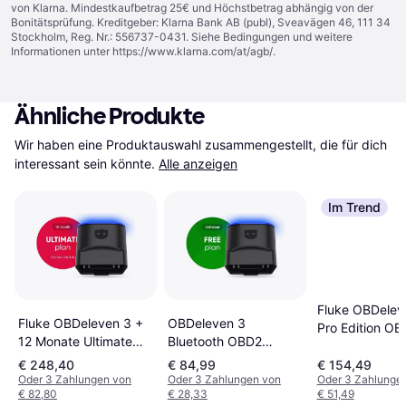
von Klarna. Mindestkaufbetrag 25€ und Höchstbetrag abhängig von der
Bonitätsprüfung. Kreditgeber: Klarna Bank AB (publ), Sveavägen 46, 111 34
Stockholm, Reg. Nr.: 556737-0431. Siehe Bedingungen und weitere
Informationen unter
https://www.klarna.com/at/agb/
.
Ähnliche Produkte
Wir haben eine Produktauswahl zusammengestellt, die für dich 
interessant sein könnte.
Alle anzeigen
Im Trend
Fluke OBDelev
Fluke OBDeleven 3 +
OBDeleven 3
Pro Edition OB
12 Monate Ultimate
Bluetooth OBD2
Diagnosegerät
Plan
Diagnostic Tool
€ 248,40
€ 84,99
€ 154,49
Oder 3 Zahlungen von
Oder 3 Zahlungen von
Oder 3 Zahlunge
€ 82,80
€ 28,33
€ 51,49