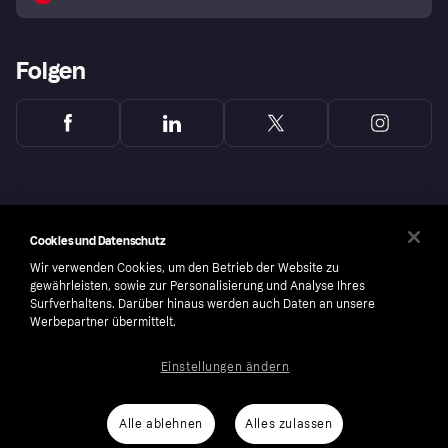
Folgen
Cookies und Datenschutz
Wir verwenden Cookies, um den Betrieb der Website zu
gewährleisten, sowie zur Personalisierung und Analyse Ihres
Surfverhaltens. Darüber hinaus werden auch Daten an unsere
Werbepartner übermittelt.
Einstellungen ändern
Copyright © 2005-2026 Klarna Bank AB (publ). Headquarters: Stockholm, Sweden. All
rights reserved. Klarna Bank AB (publ). Sveavägen 46, 111 34 Stockholm. Organization
number: 556737-0431
Alle ablehnen
Alles zulassen
Cookies
Klarna.com