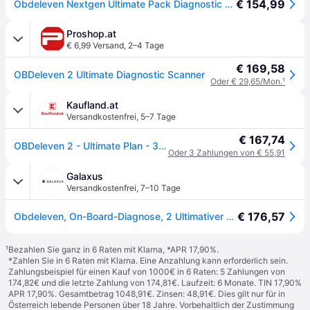
€ 154,99
Obdeleven Nextgen Ultimate Pack Diagnostic Code Reader Car Scanner Silber
Proshop.at
€ 6,99 Versand
,
2–4 Tage
€ 169,58
OBDeleven 2 Ultimate Diagnostic Scanner
Oder € 29,65/Mon.
¹
Kaufland.at
Versandkostenfrei
,
5–7 Tage
€ 167,74
OBDeleven 2 - Ultimate Plan - 36 Monate
Oder 3 Zahlungen von € 55,91
Galaxus
Versandkostenfrei
,
7–10 Tage
€ 176,57
Obdeleven, On-Board-Diagnose, 2 Ultimativer Diagnosescanner
¹
Bezahlen Sie ganz in 6 Raten mit Klarna, *APR 17,90%.
*Zahlen Sie in 6 Raten mit Klarna. Eine Anzahlung kann erforderlich sein.
Zahlungsbeispiel für einen Kauf von 1000€ in 6 Raten: 5 Zahlungen von
174,82€ und die letzte Zahlung von 174,81€. Laufzeit: 6 Monate. TIN 17,90%
APR 17,90%. Gesamtbetrag 1048,91€. Zinsen: 48,91€. Dies gilt nur für in
Österreich lebende Personen über 18 Jahre. Vorbehaltlich der Zustimmung