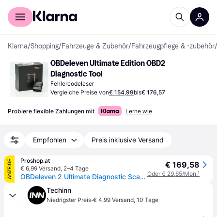
Für Shopper
Für Händler
Klarna
/
Shopping
/
Fahrzeuge & Zubehör
/
Fahrzeugpflege & -zubehör
OBDeleven Ultimate Edition OBD2 
Diagnostic Tool
Fehlercodeleser
Vergleiche Preise von
€ 154,99
bis
€ 176,57
Probiere flexible Zahlungen mit
Lerne wie
Empfohlen
Preis inklusive Versand
Proshop.at
ANZEIGE
€ 169,58
€ 6,99 Versand
,
2–4 Tage
Oder € 29,65/Mon.
¹
OBDeleven 2 Ultimate Diagnostic Scanner
Techinn
·
Niedrigster Preis
€ 4,99 Versand
,
10 Tage