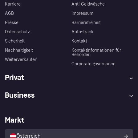
Karriere
Anti-Geldwäsche
AGB
Impressum
Presse
Barrierefreiheit
Datenschutz
Auto-Track
Sicherheit
Kontakt
Nachhaltigkeit
Kontaktinformationen für
Behörden
Weiterverkaufen
Corporate governance
Privat
Hilfe
Käuferschutzrichtlinien
Business
Einloggen
Beschwerden
Händlersupport
Entwicklerseite
Klarna App
Datenschutzeinstellungen
Händlerportal
Betriebsstatus
Markt
Shops entdecken
Dein Widerrufsrecht
Mit Klarna verkaufen
Plattformen und Partner
Österreich