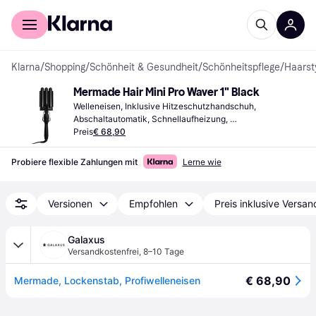
Für Shopper
Für Händler
Klarna
/
Shopping
/
Schönheit & Gesundheit
/
Schönheitspflege
/
Haarst
Mermade Hair Mini Pro Waver 1" Black
Welleneisen, Inklusive Hitzeschutzhandschuh, 
Abschaltautomatik, Schnellaufheizung, 
Ionisierungsfunktion, Drehbare Kabelhalterung, Keramisch
Preis
€ 68,90
Probiere flexible Zahlungen mit
Lerne wie
Versionen
Empfohlen
Preis inklusive Versan
Galaxus
Versandkostenfrei
,
8–10 Tage
€ 68,90
Mermade, Lockenstab, Profiwelleneisen