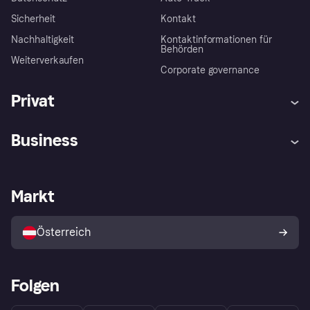
Sicherheit
Kontakt
Nachhaltigkeit
Kontaktinformationen für
Behörden
Weiterverkaufen
Corporate governance
Privat
Hilfe
Käuferschutzrichtlinien
Business
Einloggen
Beschwerden
Händlersupport
Entwicklerseite
Klarna App
Datenschutzeinstellungen
Händlerportal
Betriebsstatus
Markt
Shops entdecken
Dein Widerrufsrecht
Mit Klarna verkaufen
Plattformen und Partner
Österreich
Folgen