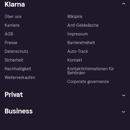
Klarna
Über uns
Wikipink
Karriere
Anti-Geldwäsche
AGB
Impressum
Presse
Barrierefreiheit
Datenschutz
Auto-Track
Sicherheit
Kontakt
Nachhaltigkeit
Kontaktinformationen für
Behörden
Weiterverkaufen
Corporate governance
Privat
Hilfe
Käuferschutzrichtlinien
Business
Einloggen
Beschwerden
Händlersupport
Entwicklerseite
Klarna App
Datenschutzeinstellungen