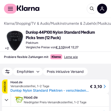
Für Shopper
Für Händler
Klarna
/
Shopping
/
TV & Audio
/
Musikinstrumente & Zubehör
/
Musikzu
Dunlop 44P100 Nylon Standard Medium 
Picks 1mm (12 Pack)
Plektrum
Vergleiche Preise von
€ 3,10
bis
€ 12,27
+
2
Probiere flexible Zahlungen mit
Lerne wie
Empfohlen
Preis inklusive Versand
Hood.de
ANZEIGE
€ 3,10
Versandkostenfrei
,
1–2 Tage
Dunlop Nylon Standard Plektren - verschiedene Stärken (1, 3, 6, 12, 72 Stück)
Hood.de
·
Niedrigster Preis
Versandkostenfrei
,
1–2 Tage