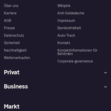
Über uns
Wikipink
Karriere
Anti-Geldwäsche
AGB
Impressum
Presse
Barrierefreiheit
Datenschutz
Auto-Track
Sicherheit
Kontakt
Nachhaltigkeit
Kontaktinformationen für
Behörden
Weiterverkaufen
Corporate governance
Privat
Hilfe
Käuferschutzrichtlinien
Business
Einloggen
Beschwerden
Händlersupport
Entwicklerseite
Klarna App
Datenschutzeinstellungen
Händlerportal
Betriebsstatus
Markt
Shops entdecken
Dein Widerrufsrecht