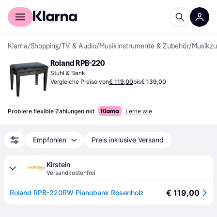
Für Shopper
Für Händler
Klarna
/
Shopping
/
TV & Audio
/
Musikinstrumente & Zubehör
/
Musikzu
Roland RPB-220
Stuhl & Bank
Vergleiche Preise von
€ 119,00
bis
€ 139,00
Probiere flexible Zahlungen mit
Lerne wie
Empfohlen
Preis inklusive Versand
Kirstein
Versandkostenfrei
€ 119,00
Roland RPB-220RW Pianobank Rosenholz