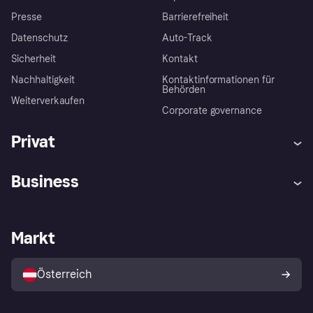
Presse
Barrierefreiheit
Datenschutz
Auto-Track
Sicherheit
Kontakt
Nachhaltigkeit
Kontaktinformationen für
Behörden
Weiterverkaufen
Corporate governance
Privat
Hilfe
Käuferschutzrichtlinien
Business
Einloggen
Beschwerden
Händlersupport
Entwicklerseite
Klarna App
Datenschutzeinstellungen
Händlerportal
Betriebsstatus
Markt
Shops entdecken
Dein Widerrufsrecht
Mit Klarna verkaufen
Plattformen und Partner
Österreich