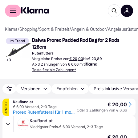
Für Shopper
Für Händler
Klarna
/
Shopping
/
Sport & Freizeit
/
Angeln & Outdoor
/
Angelausrüstu
Daiwa Prorex Padded Rod Bag for 2 Rods 
Im Trend
128cm
Rutenfutteral
Vergleiche Preise von
€ 20,00
bis
€ 23,89
+
3
Ab 3 Zahlungen von € 6,66 mit
Teste flexible Zahlungen*
Versionen
Empfohlen
Preis inklusive Versan
Kaufland.at
ANZEIGE
€ 20,00
€ 6,90 Versand
,
2–3 Tage
Oder 3 Zahlungen von € 6,66
Prorex Rutenfutteral für 1 montierte Rute
Kaufland.at
·
Niedrigster Preis
€ 6,90 Versand
,
2–3 Tage
€ 20,00