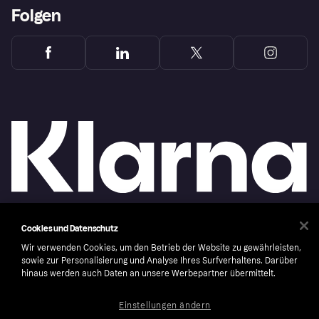
Folgen
Cookies und Datenschutz
Copyright © 2005-2026 Klarna Bank AB (publ). Headquarters: Stockholm, Sweden. All
rights reserved. Klarna Bank AB (publ). Sveavägen 46, 111 34 Stockholm. Organization
Wir verwenden Cookies, um den Betrieb der Website zu gewährleisten,
number: 556737-0431
sowie zur Personalisierung und Analyse Ihres Surfverhaltens. Darüber
hinaus werden auch Daten an unsere Werbepartner übermittelt.
Cookies
Klarna.com
Einstellungen ändern