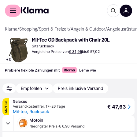
Für Shopper
Für Händler
Klarna
/
Shopping
/
Sport & Freizeit
/
Angeln & Outdoor
/
Angelausrüstu
Mil-Tec OD Backpack with Chair 20L
Sitzrucksack
Vergleiche Preise von
€ 31,95
bis
€ 57,02
+
3
Probiere flexible Zahlungen mit
Lerne wie
Empfohlen
Preis inklusive Versand
Galaxus
ANZEIGE
€ 47,63
Versandkostenfrei
,
17–26 Tage
Mil-tec, Rucksack
Motoin
·
Niedrigster Preis
€ 6,90 Versand