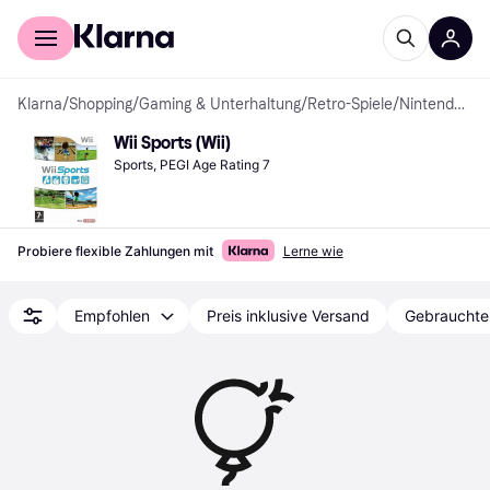
Für Shopper
Für Händler
Klarna
/
Shopping
/
Gaming & Unterhaltung
/
Retro-Spiele
/
Nintendo Wii-Spiele
Wii Sports (Wii)
Sports, PEGI Age Rating 7
Probiere flexible Zahlungen mit
Lerne wie
Empfohlen
Preis inklusive Versand
Gebrauchte