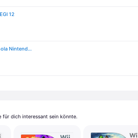
PEGI 12
Super Smash Bros. Brawl (Selects) Juego para Consola Nintendo Wii
für dich interessant sein könnte.