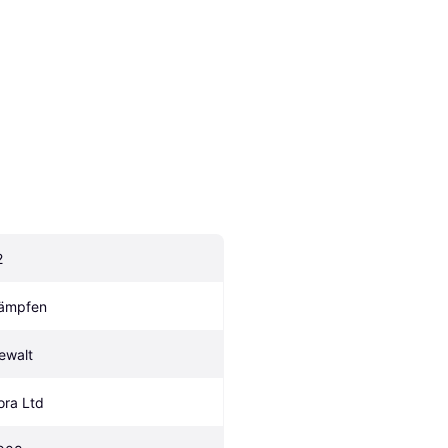
2
ämpfen
ewalt
ora Ltd