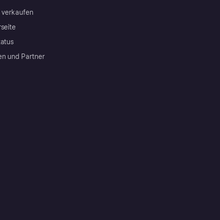
a verkaufen
rseite
tatus
en und Partner