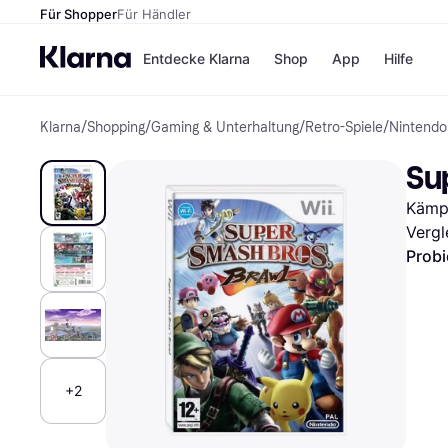
Für Shopper
Für Händler
Entdecke Klarna
Shop
App
Hilfe
Klarna
/
Shopping
/
Gaming & Unterhaltung
/
Retro-Spiele
/
Nintendo 
Zahlungsmethoden
Shops
Zahlungsmethoden
MediaM
Sup
Sofort bezahlen
H&M
Bezahle in 3 Teilzahlunge
Temu
Kämpf
Bezahle in bis zu 30 Tage
Kauflan
Ratenzahlung
Samsu
Vergl
Probi
Alle Shops
+2