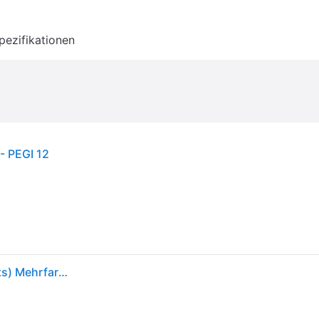
pezifikationen
- PEGI 12
Nintendo Games Wii Super Smash Brosbrawl (selects) Mehrfarbig