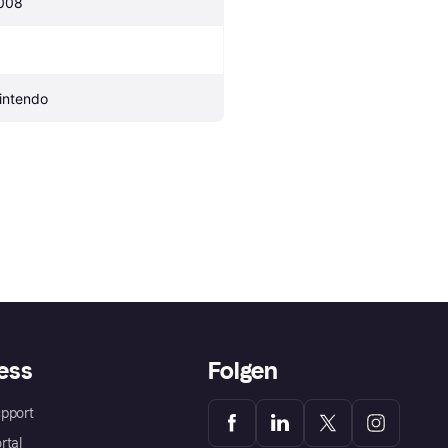
008
intendo
ess
Folgen
pport
rtal