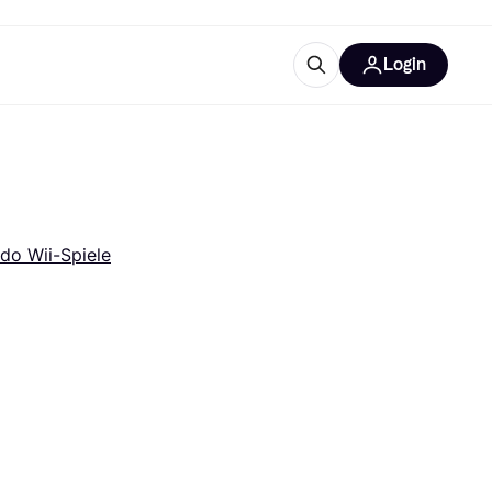
Login
Weitere Informationen
sstattung
M
Was ist Klarna?
do Wii-Spiele
tegorien