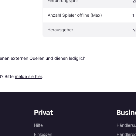
Einführungsjahr
2
Anzahl Spieler offline (Max)
1
Herausgeber
N
en externen Quellen und dienen lediglich 
? Bitte 
melde sie hier
.
Privat
Busin
Hilfe
Händlersu
Einloggen
Händlerpo