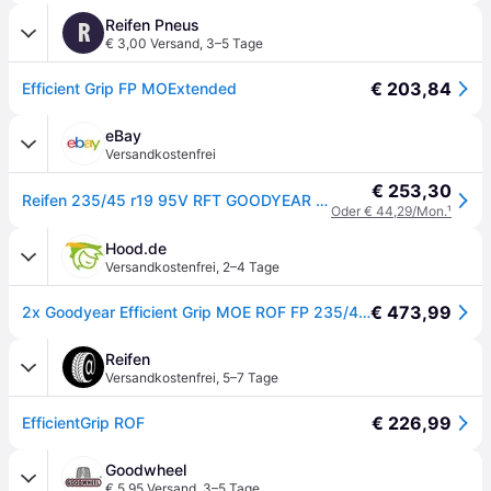
Reifen Pneus
R
€ 3,00 Versand
,
3–5 Tage
€ 203,84
Efficient Grip FP MOExtended
eBay
Versandkostenfrei
€ 253,30
Reifen 235/45 r19 95V RFT GOODYEAR EFFICIENTGRIP sommer neu
Oder € 44,29/Mon.
¹
Hood.de
Versandkostenfrei
,
2–4 Tage
€ 473,99
2x Goodyear Efficient Grip MOE ROF FP 235/45R19 95V Reifen Sommer PKW
Reifen
Versandkostenfrei
,
5–7 Tage
€ 226,99
EfficientGrip ROF
Goodwheel
€ 5,95 Versand
,
3–5 Tage