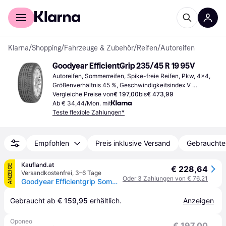
Für Shopper
Für Händler
Klarna
/
Shopping
/
Fahrzeuge & Zubehör
/
Reifen
/
Autoreifen
Goodyear EfficientGrip 235/45 R 19 95V
Autoreifen, Sommerreifen, Spike-freie Reifen, Pkw, 4x4, 
Größenverhältnis 45 %, Geschwindigkeitsindex V 
(240 km/h)
Vergleiche Preise von
€ 197,00
bis
€ 473,99
Ab € 34,44/Mon. mit
Teste flexible Zahlungen*
Empfohlen
Preis inklusive Versand
Gebrauchte
Kaufland.at
ANZEIGE
€ 228,64
Versandkostenfrei
,
3–6 Tage
Oder 3 Zahlungen von € 76,21
Goodyear Efficientgrip Sommerreifen 235/45 R19 95V Offroad Runflat RFT Reifen
Gebraucht ab 
€ 159,95
 erhältlich.
Anzeigen
Oponeo
€ 197,00