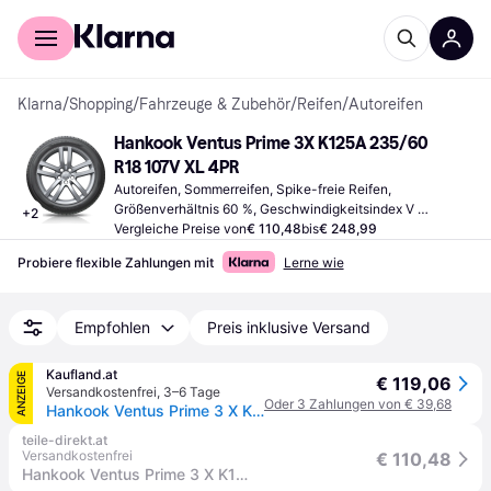
Für Shopper
Für Händler
Klarna
/
Shopping
/
Fahrzeuge & Zubehör
/
Reifen
/
Autoreifen
Hankook Ventus Prime 3X K125A 235/60 
R18 107V XL 4PR
Autoreifen, Sommerreifen, Spike-freie Reifen, 
Größenverhältnis 60 %, Geschwindigkeitsindex V 
+
2
(240 km/h)
Vergleiche Preise von
€ 110,48
bis
€ 248,99
Probiere flexible Zahlungen mit
Lerne wie
Empfohlen
Preis inklusive Versand
Kaufland.at
ANZEIGE
€ 119,06
Versandkostenfrei
,
3–6 Tage
Oder 3 Zahlungen von € 39,68
Hankook Ventus Prime 3 X K125 Sommerreifen 235/60 R18 107V XL Offroad Reifen
teile-direkt.at
Versandkostenfrei
€ 110,48
Hankook Ventus Prime 3 X K125 235/60 R18 107V PKW Sommerreifen Reifen 1024011