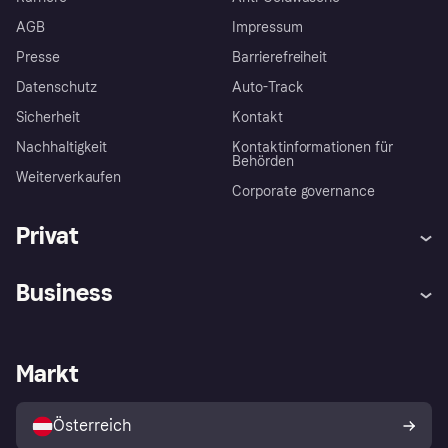
AGB
Impressum
Presse
Barrierefreiheit
Datenschutz
Auto-Track
Sicherheit
Kontakt
Nachhaltigkeit
Kontaktinformationen für
Behörden
Weiterverkaufen
Corporate governance
Privat
Hilfe
Käuferschutzrichtlinien
Business
Einloggen
Beschwerden
Händlersupport
Entwicklerseite
Klarna App
Datenschutzeinstellungen
Händlerportal
Betriebsstatus
Markt
Shops entdecken
Dein Widerrufsrecht
Mit Klarna verkaufen
Plattformen und Partner
Österreich