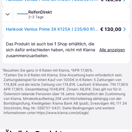
ReifenDirekt
2–3 Tage
€ 130,00
Hankook Ventus Prime 3X K125A ( 235/60 R18 107V XL 4PR SBL )
Das Produkt ist auch bei 
1
Shop
 erhältlich, die 
sich dafür entschieden haben, nicht mit Klarna 
Alle anzeigen
zusammenzuarbeiten.
¹
Bezahlen Sie ganz in 6 Raten mit Klarna, *APR 17,90%.
*Zahlen Sie in 6 Raten mit Klarna. Eine Anzahlung kann erforderlich sein.
Zahlungsbeispiel für einen Kauf von 1000€ in 6 Raten: 5 Zahlungen von
174,82€ und die letzte Zahlung von 174,81€. Laufzeit: 6 Monate. TIN 17,90%
APR 17,90%. Gesamtbetrag 1048,91€. Zinsen: 48,91€. Dies gilt nur für in
Österreich lebende Personen über 18 Jahre. Vorbehaltlich der Zustimmung
von Klarna. Mindestkaufbetrag 25€ und Höchstbetrag abhängig von der
Bonitätsprüfung. Kreditgeber: Klarna Bank AB (publ), Sveavägen 46, 111 34
Stockholm, Reg. Nr.: 556737-0431. Siehe Bedingungen und weitere
Informationen unter
https://www.klarna.com/at/agb/
.