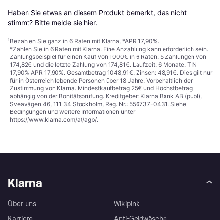
Haben Sie etwas an diesem Produkt bemerkt, das nicht 
stimmt? Bitte 
melde sie hier
.
¹
Bezahlen Sie ganz in 6 Raten mit Klarna, *APR 17,90%.
*Zahlen Sie in 6 Raten mit Klarna. Eine Anzahlung kann erforderlich sein.
Zahlungsbeispiel für einen Kauf von 1000€ in 6 Raten: 5 Zahlungen von
174,82€ und die letzte Zahlung von 174,81€. Laufzeit: 6 Monate. TIN
17,90% APR 17,90%. Gesamtbetrag 1048,91€. Zinsen: 48,91€. Dies gilt nur
für in Österreich lebende Personen über 18 Jahre. Vorbehaltlich der
Zustimmung von Klarna. Mindestkaufbetrag 25€ und Höchstbetrag
abhängig von der Bonitätsprüfung. Kreditgeber: Klarna Bank AB (publ),
Sveavägen 46, 111 34 Stockholm, Reg. Nr.: 556737-0431. Siehe
Bedingungen und weitere Informationen unter
https://www.klarna.com/at/agb/
.
Klarna
Über uns
Wikipink
Karriere
Anti-Geldwäsche