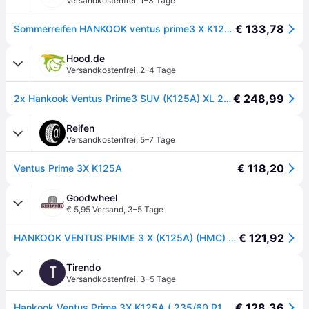
Versandkostenfrei
,
1–3 Tage
€ 133,78
Sommerreifen HANKOOK ventus prime3 X K125A 235/60R18 XL 107V
Hood.de
Versandkostenfrei
,
2–4 Tage
€ 248,99
2x Hankook Ventus Prime3 SUV (K125A) XL 235/60R18 107V Reifen Sommer Offroad
Reifen
Versandkostenfrei
,
5–7 Tage
€ 118,20
Ventus Prime 3X K125A
Goodwheel
€ 5,95 Versand
,
3–5 Tage
€ 121,92
HANKOOK VENTUS PRIME 3 X (K125A) (HMC) 235/60R18 107V (HMC) XL BSW
Tirendo
T
Versandkostenfrei
,
3–5 Tage
€ 128,36
Hankook Ventus Prime 3X K125A ( 235/60 R18 107V XL 4PR SBL ) - schwarz