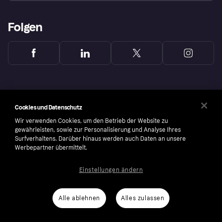
Folgen
Cookies und Datenschutz
Wir verwenden Cookies, um den Betrieb der Website zu
gewährleisten, sowie zur Personalisierung und Analyse Ihres
Surfverhaltens. Darüber hinaus werden auch Daten an unsere
Werbepartner übermittelt.
Einstellungen ändern
Copyright © 2005-2026 Klarna Bank AB (publ). Headquarters: Stockholm, Sweden. All
rights reserved. Klarna Bank AB (publ). Sveavägen 46, 111 34 Stockholm. Organization
number: 556737-0431
Alle ablehnen
Alles zulassen
Cookies
Klarna.com