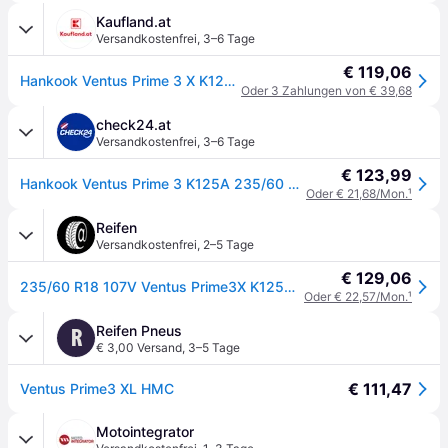
Kaufland.at
Versandkostenfrei
,
3–6 Tage
€ 119,06
Hankook Ventus Prime 3 X K125 Sommerreifen 235/60 R18 107V XL Offroad Reifen
Oder 3 Zahlungen von € 39,68
check24.at
Versandkostenfrei
,
3–6 Tage
€ 123,99
Hankook Ventus Prime 3 K125A 235/60 R18 107 V, Sommerreifen
Oder € 21,68/Mon.
¹
Reifen
Versandkostenfrei
,
2–5 Tage
€ 129,06
235/60 R18 107V Ventus Prime3X K125A XL
Oder € 22,57/Mon.
¹
Reifen Pneus
R
€ 3,00 Versand
,
3–5 Tage
€ 111,47
Ventus Prime3 XL HMC
Motointegrator