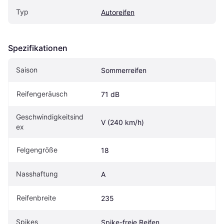
Typ
Autoreifen
Spezifikationen
Saison
Sommerreifen
Reifengeräusch
71 dB
Geschwindigkeitsind
V (240 km/h)
ex
Felgengröße
18
Nasshaftung
A
Reifenbreite
235
Spikes
Spike-freie Reifen