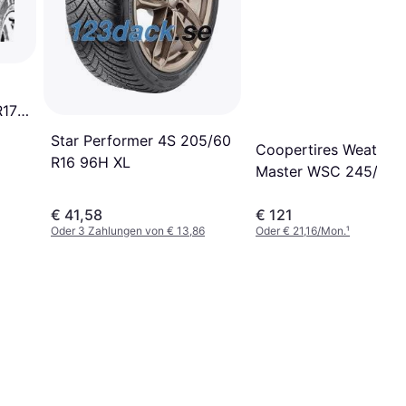
R17
Star Performer 4S 205/60
Coopertires Weather-
R16 96H XL
Master WSC 245/50 
102T studdable
€ 41,58
€ 121
Oder 3 Zahlungen von € 13,86
Oder € 21,16/Mon.
¹