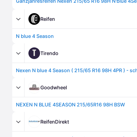
Ganzjahresreifen Nexen 215/65 R16 98H N'blue 4
Reifen
N blue 4 Season
T
Tirendo
Nexen N blue 4 Season ( 215/65 R16 98H 4PR ) - s
Goodwheel
NEXEN N BLUE 4SEASON 215/65R16 98H BSW
ReifenDirekt