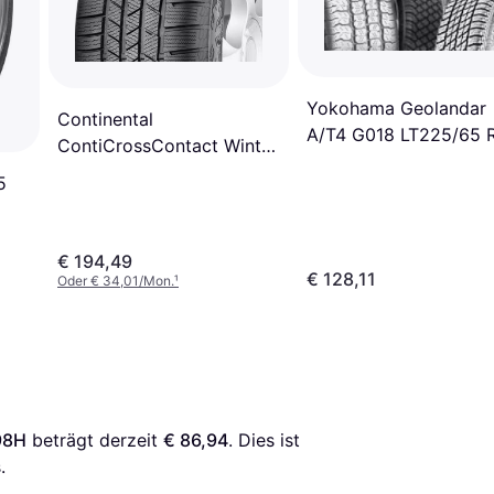
Yokohama Geolandar
Continental
A/T4 G018 LT225/65 
ContiCrossContact Winter
107/103S 8PR
245/65 R17 111T XL
5
€ 194,49
€ 128,11
Oder € 34,01/Mon.
¹
98H
 beträgt derzeit 
€ 86,94
. Dies ist 
.