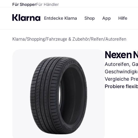
Für Shopper
Für Händler
Entdecke Klarna
Shop
App
Hilfe
Klarna
/
Shopping
/
Fahrzeuge & Zubehör
/
Reifen
/
Autoreifen
Zahlungsmethoden
Shops
Zahlungsmethoden
MediaM
Nexen 
Sofort bezahlen
H&M
Bezahle in 3
Temu
Autoreifen, Ga
Teilzahlungen
Kauflan
Bezahle in bis zu 30
Samsu
Geschwindigke
Tagen
Vergleiche Pr
Ratenzahlung
Probiere flexi
Alle Shops