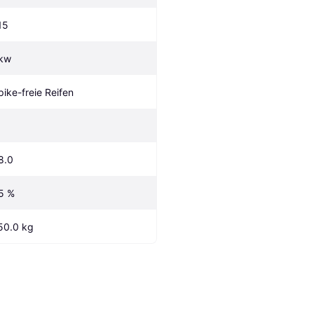
15
kw
pike-freie Reifen
8.0
5 %
50.0 kg