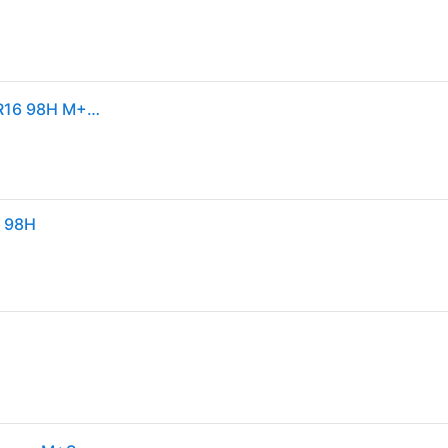
1x Nexen Nblue 4 season Ganzjahresreifen 215/65 R16 98H M+S 3PMSF Allwetterreifen Reifen
6 98H