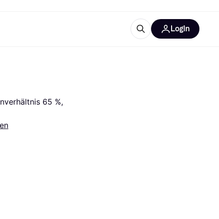
Login
Weitere Informationen
sstattung
M
Was ist Klarna?
nverhältnis 65 %, 
fen
tegorien