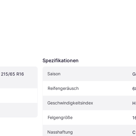
Spezifikationen
Saison
215/65 R16 
G
Reifengeräusch
6
Geschwindigkeitsindex
H
Felgengröße
1
Nasshaftung
C