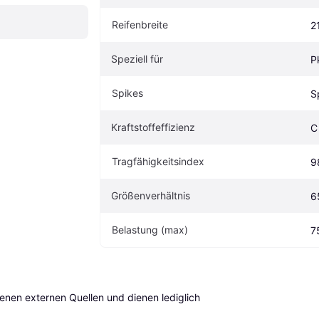
Reifenbreite
2
Speziell für
P
Spikes
S
Kraftstoffeffizienz
C
Tragfähigkeitsindex
9
Größenverhältnis
6
Belastung (max)
7
en externen Quellen und dienen lediglich 