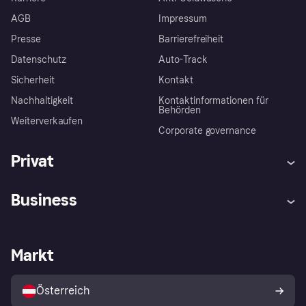
AGB
Impressum
Presse
Barrierefreiheit
Datenschutz
Auto-Track
Sicherheit
Kontakt
Nachhaltigkeit
Kontaktinformationen für
Behörden
Weiterverkaufen
Corporate governance
Privat
Hilfe
Käuferschutzrichtlinien
Business
Einloggen
Beschwerden
Händlersupport
Entwicklerseite
Klarna App
Datenschutzeinstellungen
Händlerportal
Betriebsstatus
Markt
Shops entdecken
Dein Widerrufsrecht
Mit Klarna verkaufen
Plattformen und Partner
Österreich