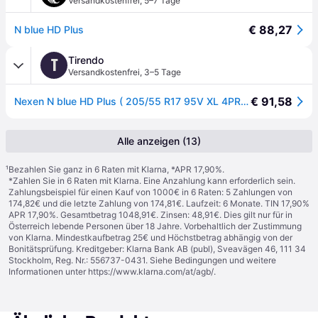
Versandkostenfrei
,
5–7 Tage
€ 88,27
N blue HD Plus
Tirendo
T
Versandkostenfrei
,
3–5 Tage
€ 91,58
Nexen N blue HD Plus ( 205/55 R17 95V XL 4PR ) - schwarz
Alle anzeigen (13)
¹
Bezahlen Sie ganz in 6 Raten mit Klarna, *APR 17,90%.
*Zahlen Sie in 6 Raten mit Klarna. Eine Anzahlung kann erforderlich sein.
Zahlungsbeispiel für einen Kauf von 1000€ in 6 Raten: 5 Zahlungen von
174,82€ und die letzte Zahlung von 174,81€. Laufzeit: 6 Monate. TIN 17,90%
APR 17,90%. Gesamtbetrag 1048,91€. Zinsen: 48,91€. Dies gilt nur für in
Österreich lebende Personen über 18 Jahre. Vorbehaltlich der Zustimmung
von Klarna. Mindestkaufbetrag 25€ und Höchstbetrag abhängig von der
Bonitätsprüfung. Kreditgeber: Klarna Bank AB (publ), Sveavägen 46, 111 34
Stockholm, Reg. Nr.: 556737-0431. Siehe Bedingungen und weitere
Informationen unter
https://www.klarna.com/at/agb/
.