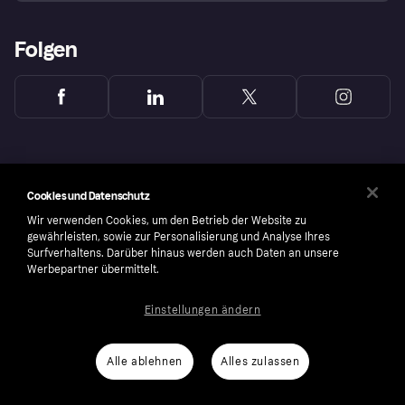
Folgen
Cookies und Datenschutz
Wir verwenden Cookies, um den Betrieb der Website zu
gewährleisten, sowie zur Personalisierung und Analyse Ihres
Surfverhaltens. Darüber hinaus werden auch Daten an unsere
Werbepartner übermittelt.
Einstellungen ändern
Copyright © 2005-2026 Klarna Bank AB (publ). Headquarters: Stockholm, Sweden. All
rights reserved. Klarna Bank AB (publ). Sveavägen 46, 111 34 Stockholm. Organization
number: 556737-0431
Alle ablehnen
Alles zulassen
Cookies
Klarna.com