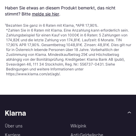
Haben Sie etwas an diesem Produkt bemerkt, das nicht 
stimmt? Bitte 
melde sie hier
.
¹
Bezahlen Sie ganz in 6 Raten mit Klarna, *APR 17,90%.
*Zahlen Sie in 6 Raten mit Klarna. Eine Anzahlung kann erforderlich sein.
Zahlungsbeispiel für einen Kauf von 1000€ in 6 Raten: 5 Zahlungen von
174,82€ und die letzte Zahlung von 174,81€. Laufzeit: 6 Monate. TIN
17,90% APR 17,90%. Gesamtbetrag 1048,91€. Zinsen: 48,91€. Dies gilt nur
für in Österreich lebende Personen über 18 Jahre. Vorbehaltlich der
Zustimmung von Klarna. Mindestkaufbetrag 25€ und Höchstbetrag
abhängig von der Bonitätsprüfung. Kreditgeber: Klarna Bank AB (publ),
Sveavägen 46, 111 34 Stockholm, Reg. Nr.: 556737-0431. Siehe
Bedingungen und weitere Informationen unter
https://www.klarna.com/at/agb/
.
Klarna
Über uns
Wikipink
Karriere
Anti-Geldwäsche