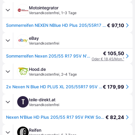
Motointegrator
Versandkostenfrei
,
1–3 Tage
€ 97,10
Sommerreifen NEXEN NBlue HD Plus 205/55R17 XL 95V
eBay
Versandkostenfrei
€ 105,50
Sommerreifen Nexen 205/55 R17 95V N'blue HD Plus XL
Oder € 18,45/Mon.
¹
Hood.de
Versandkostenfrei
,
2–4 Tage
€ 179,99
2x Nexen N Blue HD PLUS XL 205/55R17 95V Reifen Sommer PKW
teile-direkt.at
T
Versandkostenfrei
€ 82,24
Nexen N'Blue HD Plus 205/55 R17 95V PKW Sommerreifen Reifen 13871NXK
Reifen