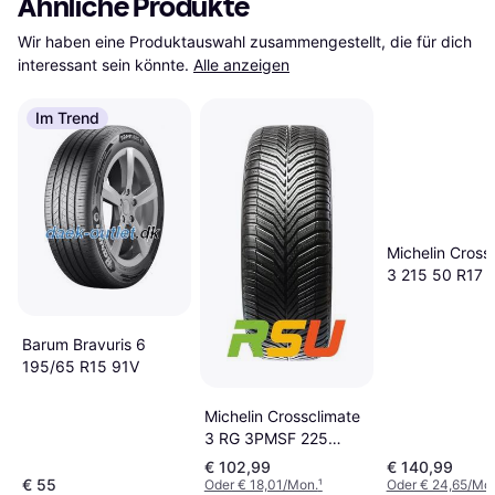
Ähnliche Produkte
Wir haben eine Produktauswahl zusammengestellt, die für dich 
interessant sein könnte.
Alle anzeigen
Im Trend
Michelin Cross
3 215 50 R17 
Tire
Barum Bravuris 6
195/65 R15 91V
Michelin Crossclimate
3 RG 3PMSF 225
45R17 91W Reifen
€ 102,99
€ 140,99
€ 55
Oder € 18,01/Mon.
¹
Oder € 24,65/Mo