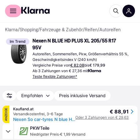
Für Shopper
Für Händler
Klarna
/
Shopping
/
Fahrzeuge & Zubehör
/
Reifen
/
Autoreifen
Nexen N BLUE HD PLUS XL 205/55 R17 
Im Trend
95V
Autoreifen, Sommerreifen, Pkw, Größenverhältnis 55 %, 
Geschwindigkeitsindex V (240 km/h)
Vergleiche Preise von
€ 82,08
bis
€ 179,99
Ab 3 Zahlungen von € 27,36 mit
Teste flexible Zahlungen*
Empfohlen
Preis inklusive Versand
Kaufland.at
ANZEIGE
€ 88,91
Versandkostenfrei
,
3–6 Tage
Oder 3 Zahlungen von € 29,63
Nexen So car-tyres N blue HD Plus ( 205/55 R17 95V XL 4PR )
PKWTeile
·
Niedrigster Preis
€ 1,99 Versand