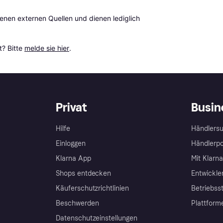
en externen Quellen und dienen lediglich 
? Bitte 
melde sie hier
.
Privat
Busin
Hilfe
Händlersu
Einloggen
Händlerpo
Klarna App
Mit Klarn
Shops entdecken
Entwickle
Käuferschutzrichtlinien
Betriebss
Beschwerden
Plattform
Datenschutzeinstellungen