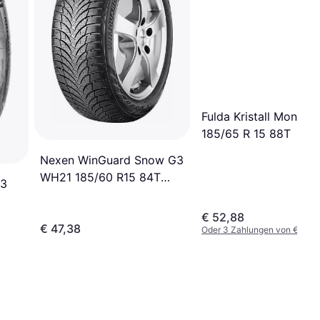
Fulda Kristall Montero
185/65 R 15 88T
Nexen WinGuard Snow G3
WH21 185/60 R15 84T
 3
3PMSF TL
€ 52,88
€ 47,38
Oder 3 Zahlungen von € 17,6