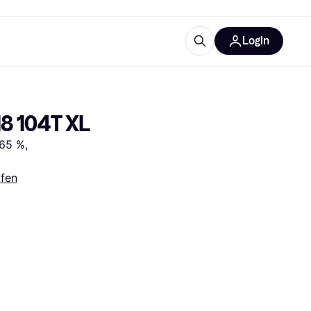
Login
Weitere Informationen
sstattung
M
Was ist Klarna?
8 104T XL
65 %, 
ifen
tegorien