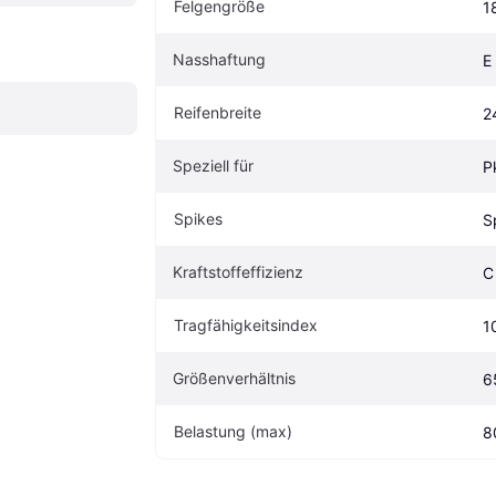
Felgengröße
1
Nasshaftung
E
Reifenbreite
2
Speziell für
P
Spikes
S
Kraftstoffeffizienz
C
Tragfähigkeitsindex
1
Größenverhältnis
6
Belastung (max)
8