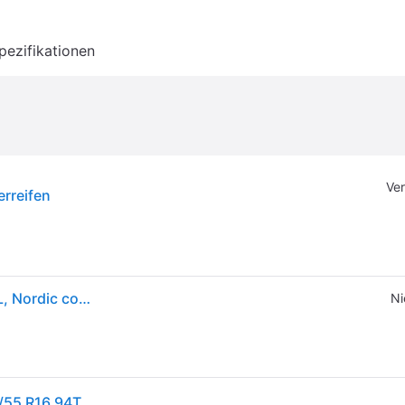
pezifikationen
Ver
erreifen
Falken WINTERPEAK F-SNOW 1 ( 205/55 R16 94T XL, Nordic compound ) - schwarz
Ni
1x Falken WINTERPEAK F-SNOW 1 Winterreifen 205/55 R16 94T XL M+S 3PMSF Reifen