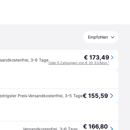
Empfohlen
€ 173,49
sandkostenfrei
,
3–6 Tage
Oder 6 Zahlungen von € 30,33/Mon.
¹
€ 155,59
·
edrigster Preis
Versandkostenfrei
,
3–5 Tage
€ 166,80
Versandkostenfrei
,
3–6 Tage