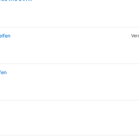
eifen
Ver
fen