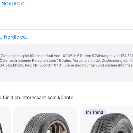
FALKEN WINTERPEAK F-SNOW 1 205/55R16 94T XL NORDIC COMPOUND BSW
Falken WINTERPEAK F-SNOW 1 ( 205/55 R16 94T XL, Nordic compound )
n. Zahlungsbeispiel für einen Kauf von 1000€ in 6 Raten: 5 Zahlungen von 174,82
in Österreich lebende Personen über 18 Jahre. Vorbehaltlich der Zustimmung von
1 34 Stockholm, Reg. Nr.: 556737-0431. Siehe Bedingungen und weitere Informat
für dich interessant sein könnte.
Im Trend