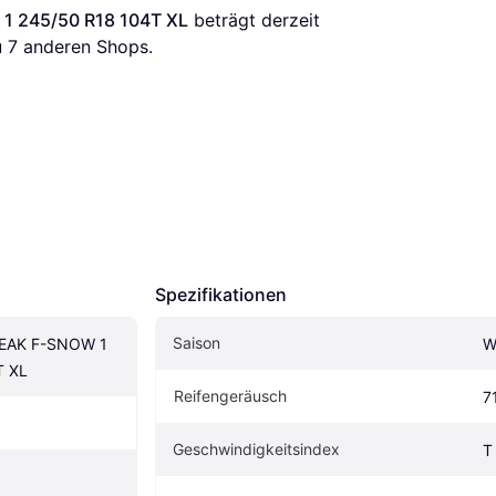
1 245/50 R18 104T XL
 beträgt derzeit 
 
7
 anderen Shops.
Spezifikationen
Saison
EAK F-SNOW 1 
W
T XL
Reifengeräusch
7
Geschwindigkeitsindex
T