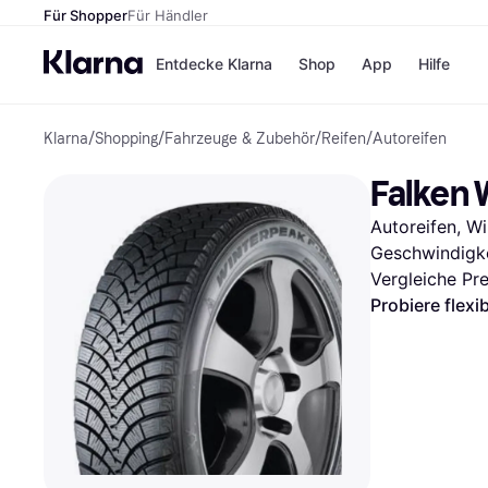
Für Shopper
Für Händler
Entdecke Klarna
Shop
App
Hilfe
Klarna
/
Shopping
/
Fahrzeuge & Zubehör
/
Reifen
/
Autoreifen
Zahlungsmethoden
Shops
Zahlungsmethoden
MediaM
Falken 
Sofort bezahlen
H&M
Bezahle in 3 Teilzahlunge
Temu
Autoreifen, Wi
Bezahle in bis zu 30 Tage
Kauflan
Ratenzahlung
Samsu
Geschwindigke
Vergleiche Pr
Probiere flexi
Alle Shops