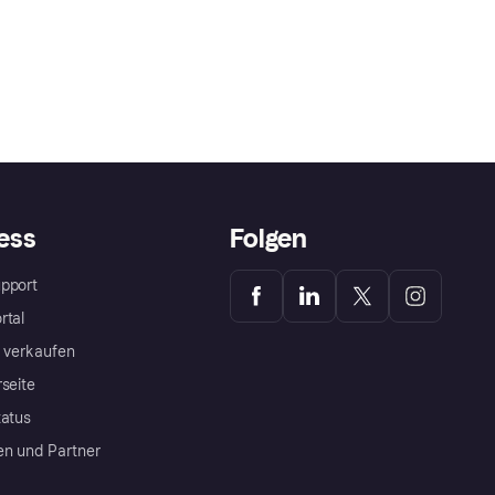
ess
Folgen
pport
rtal
a verkaufen
rseite
tatus
en und Partner